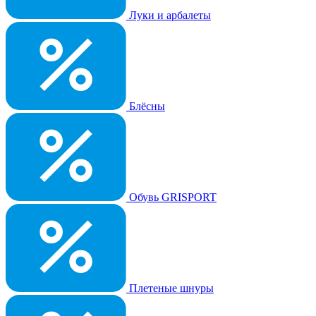
Луки и арбалеты
Блёсны
Обувь GRISPORT
Плетеные шнуры