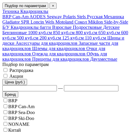
Подбор по параметрам
×
Техника
Квадроциклы
BRP Can-Am
AODES
Segway
Polaris
Stels
Русская Механика
Gladiator
SPR
Loncin
Wels
Motoland
Сокол
Mikilon
Side-by-Side
Б/У
Квадроциклы багги
Взрослые
Подростковые
Детские
Бензиновые
1000 куб.см
850 куб.см
800 куб.см
650 куб.см
600
куб.см
500 куб.см
200 куб.см
125 куб.см
110 куб.см
Шины и
диски
Аксессуары для квадроциклов
Запасные части для
квадроциклов
Шлемы для квадроциклов
Очки для
квадроциклов
Одежда для квадроциклов
Обувь для
квадроциклов
Прицепы для квадроциклов
Двухместные
Подбор по параметрам
Распродажа
Акции
Цена (руб.)
—
Бренд
BRP
BRP Can-Am
BRP Sea-Doo
BRP Ski-Doo
NONAME
Китай