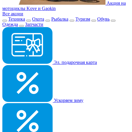
Акция на
мотоциклы Kove и Gaokin
Все акции
Техника
Охота
Рыбалка
Туризм
Обувь
Одежда
Запчасти
Эл. подарочная карта
Ускоряем зиму