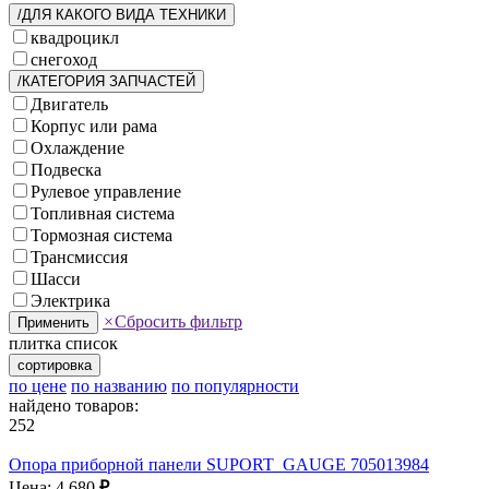
/ДЛЯ КАКОГО ВИДА ТЕХНИКИ
квадроцикл
снегоход
/КАТЕГОРИЯ ЗАПЧАСТЕЙ
Двигатель
Корпус или рама
Охлаждение
Подвеска
Рулевое управление
Топливная система
Тормозная система
Трансмиссия
Шасси
Электрика
×
Сбросить фильтр
Применить
плитка
список
сортировка
по цене
по названию
по популярности
найдено товаров:
252
Опора приборной панели SUPORT_GAUGE 705013984
Цена: 4 680
₽