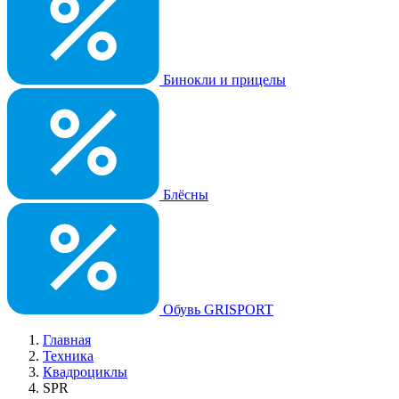
Бинокли и прицелы
Блёсны
Обувь GRISPORT
Главная
Техника
Квадроциклы
SPR