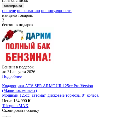
плитка
список
сортировка
по цене
по названию
по популярности
найдено товаров:
3
бензин в подарок
Бензин в подарок
до 31 августа 2026
Подробнее
Квадроцикл ATV SPR ARMOUR 125cc Pro Version
(Машинокомплект)
Мощный 125cc, автомат, дисковые тормоза, 8" колеса.
Цена: 134 990
₽
Telegram
MAX
Скопировать ссылку