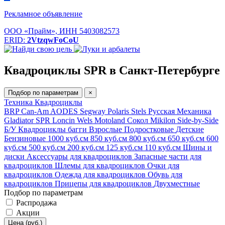
Рекламное объявление
ООО «Прайм», ИНН 5403082573
ERID:
2VtzqwFoCoU
Квадроциклы SPR в Санкт-Петербурге
Подбор по параметрам
×
Техника
Квадроциклы
BRP Can-Am
AODES
Segway
Polaris
Stels
Русская Механика
Gladiator
SPR
Loncin
Wels
Motoland
Сокол
Mikilon
Side-by-Side
Б/У
Квадроциклы багги
Взрослые
Подростковые
Детские
Бензиновые
1000 куб.см
850 куб.см
800 куб.см
650 куб.см
600
куб.см
500 куб.см
200 куб.см
125 куб.см
110 куб.см
Шины и
диски
Аксессуары для квадроциклов
Запасные части для
квадроциклов
Шлемы для квадроциклов
Очки для
квадроциклов
Одежда для квадроциклов
Обувь для
квадроциклов
Прицепы для квадроциклов
Двухместные
Подбор по параметрам
Распродажа
Акции
Цена (руб.)