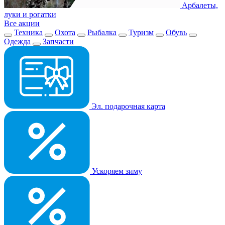
Арбалеты,
луки и рогатки
Все акции
Техника
Охота
Рыбалка
Туризм
Обувь
Одежда
Запчасти
Эл. подарочная карта
Ускоряем зиму