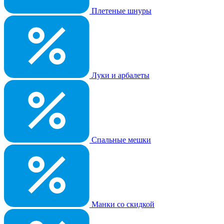
Плетеные шнуры
Луки и арбалеты
Спальные мешки
Манки со скидкой