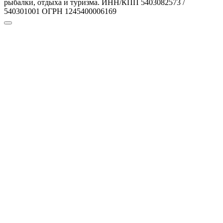
рыбалки, отдыха и туризма. ИНН/КПП 5403082573 /
540301001 ОГРН 1245400006169