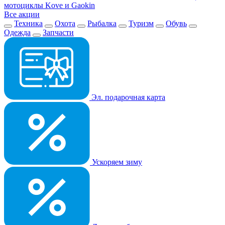
мотоциклы Kove и Gaokin
Все акции
Техника
Охота
Рыбалка
Туризм
Обувь
Одежда
Запчасти
Эл. подарочная карта
Ускоряем зиму