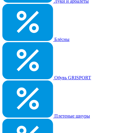
Луки и арбалеты
Блёсны
Обувь GRISPORT
Плетеные шнуры