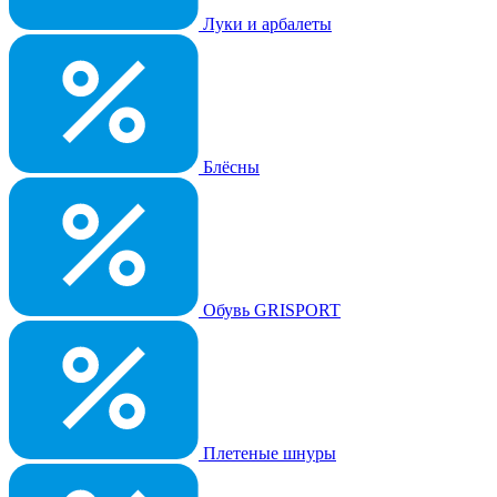
Луки и арбалеты
Блёсны
Обувь GRISPORT
Плетеные шнуры