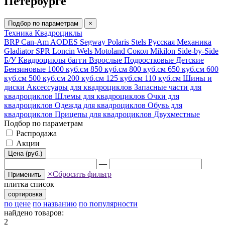
Петербурге
Подбор по параметрам
×
Техника
Квадроциклы
BRP Can-Am
AODES
Segway
Polaris
Stels
Русская Механика
Gladiator
SPR
Loncin
Wels
Motoland
Сокол
Mikilon
Side-by-Side
Б/У
Квадроциклы багги
Взрослые
Подростковые
Детские
Бензиновые
1000 куб.см
850 куб.см
800 куб.см
650 куб.см
600
куб.см
500 куб.см
200 куб.см
125 куб.см
110 куб.см
Шины и
диски
Аксессуары для квадроциклов
Запасные части для
квадроциклов
Шлемы для квадроциклов
Очки для
квадроциклов
Одежда для квадроциклов
Обувь для
квадроциклов
Прицепы для квадроциклов
Двухместные
Подбор по параметрам
Распродажа
Акции
Цена (руб.)
—
×
Сбросить фильтр
Применить
плитка
список
сортировка
по цене
по названию
по популярности
найдено товаров:
2