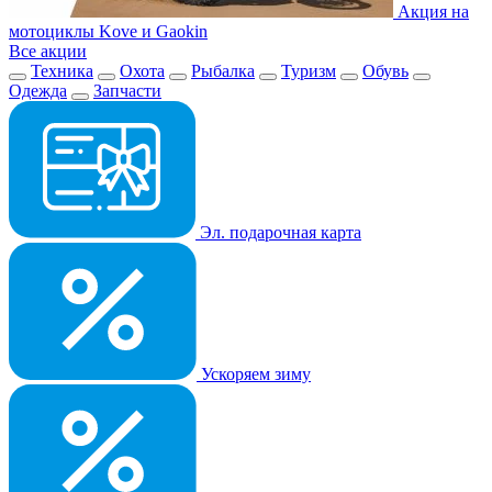
Акция на
мотоциклы Kove и Gaokin
Все акции
Техника
Охота
Рыбалка
Туризм
Обувь
Одежда
Запчасти
Эл. подарочная карта
Ускоряем зиму