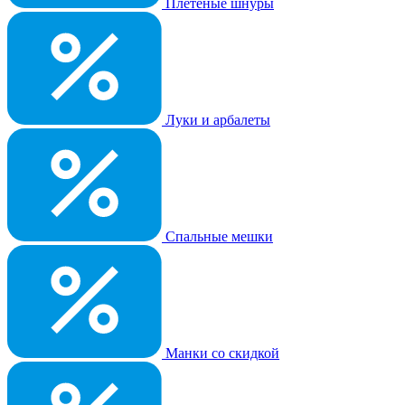
Плетеные шнуры
Луки и арбалеты
Спальные мешки
Манки со скидкой