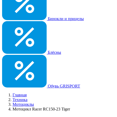
Бинокли и прицелы
Блёсны
Обувь GRISPORT
Главная
Техника
Мотоциклы
Мотоцикл Racer RC150-23 Tiger