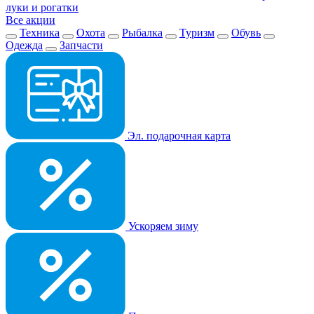
луки и рогатки
Все акции
Техника
Охота
Рыбалка
Туризм
Обувь
Одежда
Запчасти
Эл. подарочная карта
Ускоряем зиму