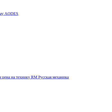
иму AODES
 цена на технику RM Русская механика