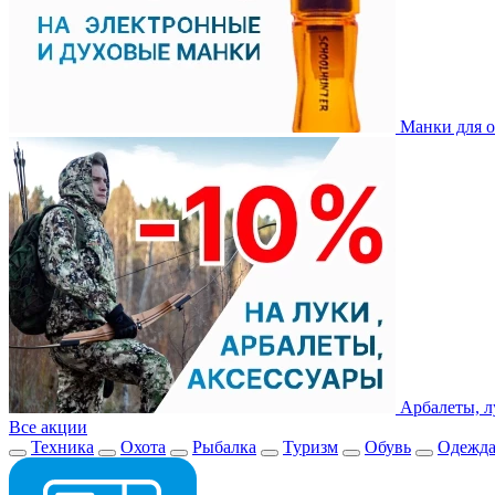
Манки для о
Арбалеты, л
Все акции
Техника
Охота
Рыбалка
Туризм
Обувь
Одежд