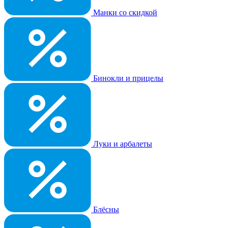
Манки со скидкой
Бинокли и прицелы
Луки и арбалеты
Блёсны