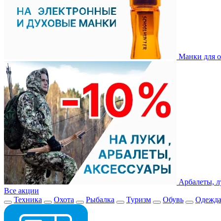
Манки для о
Арбалеты, л
Все акции
Техника
Охота
Рыбалка
Туризм
Обувь
Одежд