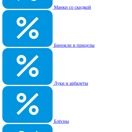
Манки со скидкой
Бинокли и прицелы
Луки и арбалеты
Блёсны