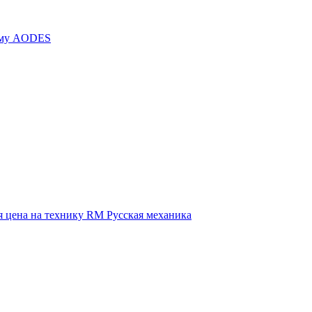
иму AODES
 цена на технику RM Русская механика