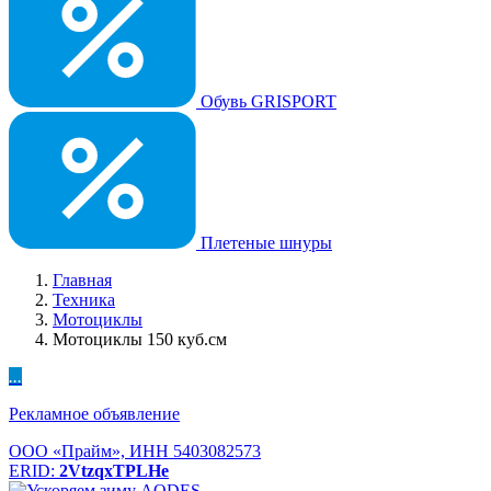
Обувь GRISPORT
Плетеные шнуры
Главная
Техника
Мотоциклы
Мотоциклы 150 куб.см
...
Рекламное объявление
ООО «Прайм», ИНН 5403082573
ERID:
2VtzqxTPLHe