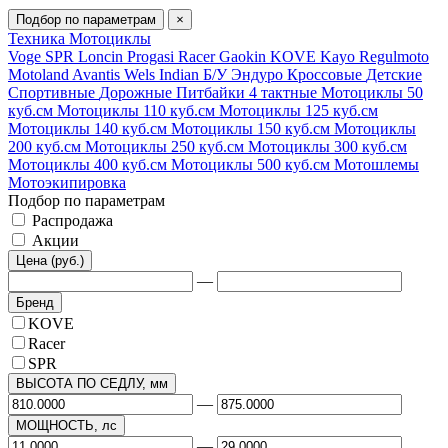
Подбор по параметрам
×
Техника
Мотоциклы
Voge
SPR
Loncin
Progasi
Racer
Gaokin
KOVE
Kayo
Regulmoto
Motoland
Avantis
Wels
Indian
Б/У
Эндуро
Кроссовые
Детские
Спортивные
Дорожные
Питбайки
4 тактные
Мотоциклы 50
куб.см
Мотоциклы 110 куб.см
Мотоциклы 125 куб.см
Мотоциклы 140 куб.см
Мотоциклы 150 куб.см
Мотоциклы
200 куб.см
Мотоциклы 250 куб.см
Мотоциклы 300 куб.см
Мотоциклы 400 куб.см
Мотоциклы 500 куб.см
Мотошлемы
Мотоэкипировка
Подбор по параметрам
Распродажа
Акции
Цена (руб.)
—
Бренд
KOVE
Racer
SPR
ВЫСОТА ПО СЕДЛУ, мм
—
МОЩНОСТЬ, лс
—