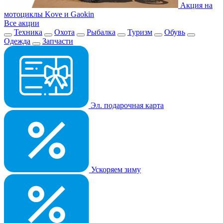
Акция на
мотоциклы Kove и Gaokin
Все акции
Техника
Охота
Рыбалка
Туризм
Обувь
Одежда
Запчасти
Эл. подарочная карта
Ускоряем зиму