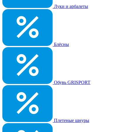
Луки и арбалеты
Блёсны
Обувь GRISPORT
Плетеные шнуры