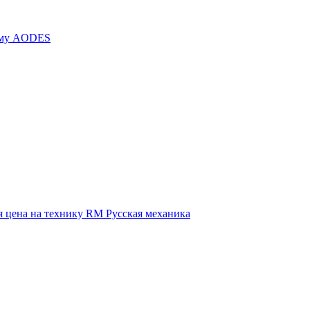
иму AODES
 цена на технику RM Русская механика