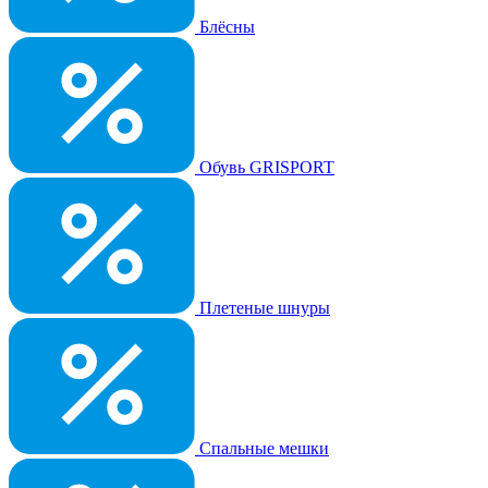
Блёсны
Обувь GRISPORT
Плетеные шнуры
Спальные мешки