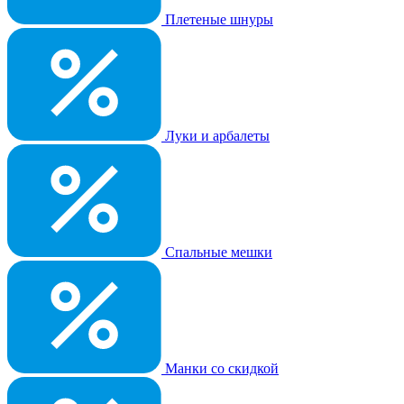
Плетеные шнуры
Луки и арбалеты
Спальные мешки
Манки со скидкой