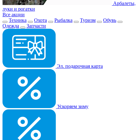
Арбалеты,
луки и рогатки
Все акции
Техника
Охота
Рыбалка
Туризм
Обувь
Одежда
Запчасти
Эл. подарочная карта
Ускоряем зиму