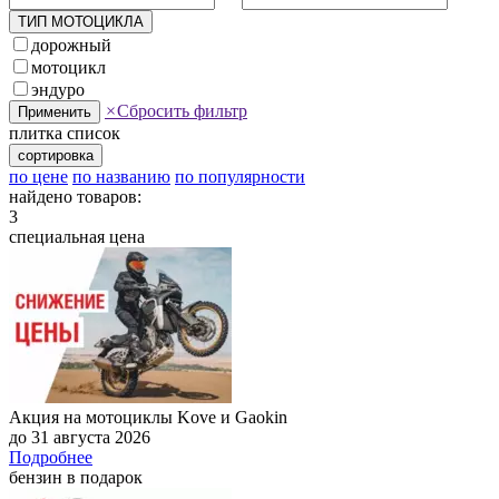
ТИП МОТОЦИКЛА
дорожный
мотоцикл
эндуро
×
Сбросить фильтр
Применить
плитка
список
сортировка
по цене
по названию
по популярности
найдено товаров:
3
специальная цена
Акция на мотоциклы Kove и Gaokin
до 31 августа 2026
Подробнее
бензин в подарок