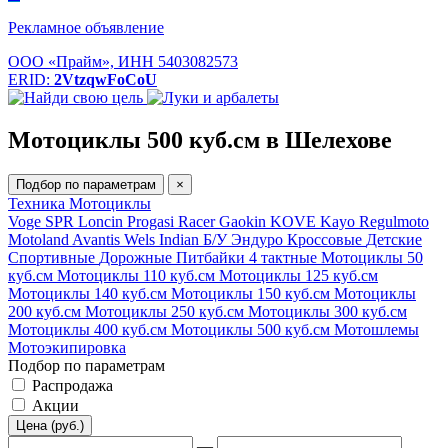
Рекламное объявление
ООО «Прайм», ИНН 5403082573
ERID:
2VtzqwFoCoU
Мотоциклы 500 куб.см в Шелехове
Подбор по параметрам
×
Техника
Мотоциклы
Voge
SPR
Loncin
Progasi
Racer
Gaokin
KOVE
Kayo
Regulmoto
Motoland
Avantis
Wels
Indian
Б/У
Эндуро
Кроссовые
Детские
Спортивные
Дорожные
Питбайки
4 тактные
Мотоциклы 50
куб.см
Мотоциклы 110 куб.см
Мотоциклы 125 куб.см
Мотоциклы 140 куб.см
Мотоциклы 150 куб.см
Мотоциклы
200 куб.см
Мотоциклы 250 куб.см
Мотоциклы 300 куб.см
Мотоциклы 400 куб.см
Мотоциклы 500 куб.см
Мотошлемы
Мотоэкипировка
Подбор по параметрам
Распродажа
Акции
Цена (руб.)
—