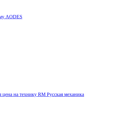
иму AODES
 цена на технику RM Русская механика