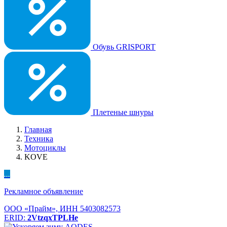
Обувь GRISPORT
Плетеные шнуры
Главная
Техника
Мотоциклы
KOVE
...
Рекламное объявление
ООО «Прайм», ИНН 5403082573
ERID:
2VtzqxTPLHe