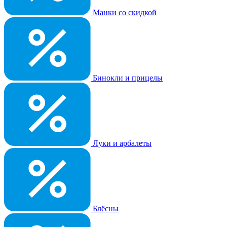
Манки со скидкой
Бинокли и прицелы
Луки и арбалеты
Блёсны