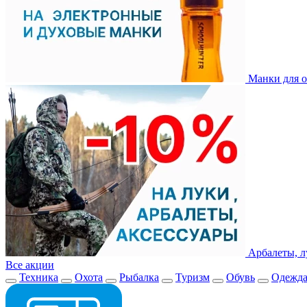
Манки для о
Арбалеты, л
Все акции
Техника
Охота
Рыбалка
Туризм
Обувь
Одежд