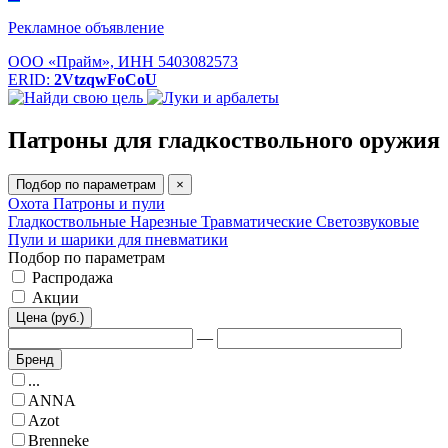
Рекламное объявление
ООО «Прайм», ИНН 5403082573
ERID:
2VtzqwFoCoU
Патроны для гладкоствольного оружия
Подбор по параметрам
×
Охота
Патроны и пули
Гладкоствольные
Нарезные
Травматические
Светозвуковые
Пули и шарики для пневматики
Подбор по параметрам
Распродажа
Акции
Цена (руб.)
—
Бренд
...
ANNA
Azot
Brenneke