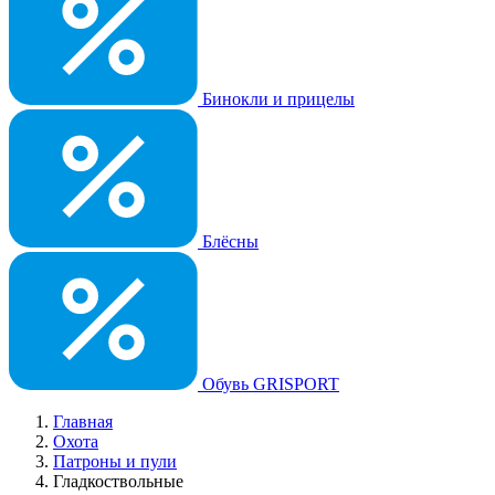
Бинокли и прицелы
Блёсны
Обувь GRISPORT
Главная
Охота
Патроны и пули
Гладкоствольные