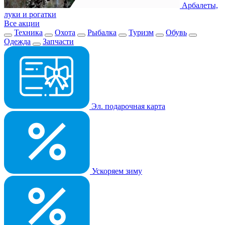
Арбалеты,
луки и рогатки
Все акции
Техника
Охота
Рыбалка
Туризм
Обувь
Одежда
Запчасти
Эл. подарочная карта
Ускоряем зиму