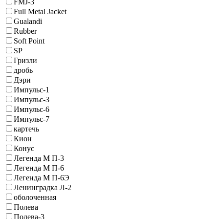
FMJ-3
Full Metal Jacket
Gualandi
Rubber
Soft Point
SP
Гризли
дробь
Дэри
Импульс-1
Импульс-3
Импульс-6
Импульс-7
картечь
Кион
Конус
Легенда М П-3
Легенда М П-6
Легенда М П-6Э
Ленинградка Л-2
оболоченная
Полева
Полева-3