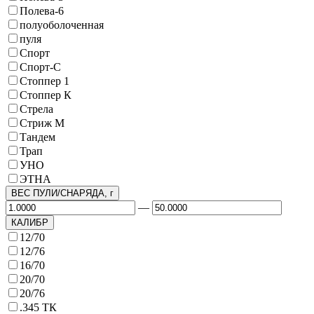
Полева-6
полуоболоченная
пуля
Спорт
Спорт-С
Стоппер 1
Стоппер К
Стрела
Стриж М
Тандем
Трап
УНО
ЭТНА
ВЕС ПУЛИ/СНАРЯДА, г
—
КАЛИБР
12/70
12/76
16/70
20/70
20/76
.345 ТК