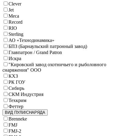
Clever
Jet
Meca
Record
RIO
Sterling
АО «Технодинамика»
БПЗ (Барнаульский патронный завод)
Главпатрон / Grand Patron
Искра
"Кировский завод охотничьего и рыболовного
снаряжения" ООО
КХЗ
РК ГОУ
Сибирь
СКМ Индустрия
Техкрим
Феттер
ВИД ПУЛИ/СНАРЯДА
Brenneke
FMJ
FMJ-2