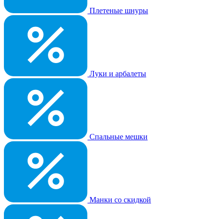
Плетеные шнуры
Луки и арбалеты
Спальные мешки
Манки со скидкой