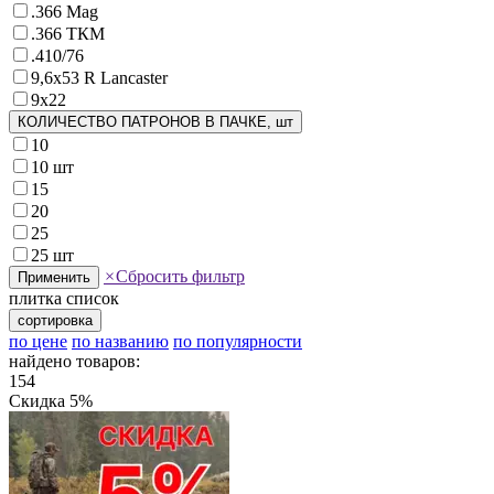
.366 Mag
.366 ТКМ
.410/76
9,6х53 R Lancaster
9х22
КОЛИЧЕСТВО ПАТРОНОВ В ПАЧКЕ, шт
10
10 шт
15
20
25
25 шт
×
Сбросить фильтр
Применить
плитка
список
сортировка
по цене
по названию
по популярности
найдено товаров:
154
Скидка 5%