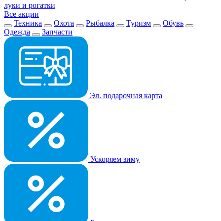
луки и рогатки
Все акции
Техника
Охота
Рыбалка
Туризм
Обувь
Одежда
Запчасти
Эл. подарочная карта
Ускоряем зиму