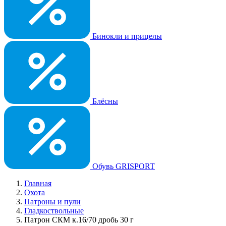
Бинокли и прицелы
Блёсны
Обувь GRISPORT
Главная
Охота
Патроны и пули
Гладкоствольные
Патрон СКМ к.16/70 дробь 30 г