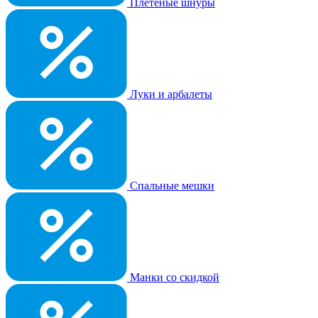
Плетеные шнуры
Луки и арбалеты
Спальные мешки
Манки со скидкой