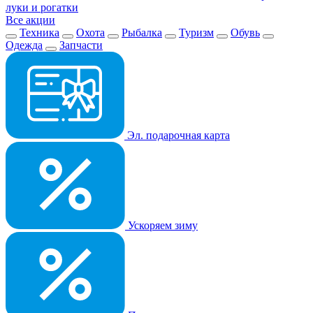
луки и рогатки
Все акции
Техника
Охота
Рыбалка
Туризм
Обувь
Одежда
Запчасти
Эл. подарочная карта
Ускоряем зиму