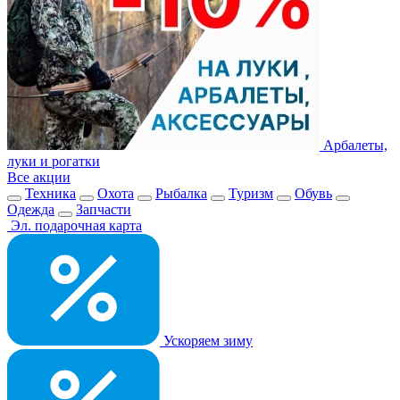
Арбалеты,
луки и рогатки
Все акции
Техника
Охота
Рыбалка
Туризм
Обувь
Одежда
Запчасти
Эл. подарочная карта
Ускоряем зиму