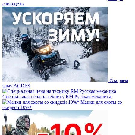
свою цель
Ускоряем
зиму AODES
Специальная цена на технику RM Русская механика
Манки для охоты со
скидкой 10%*