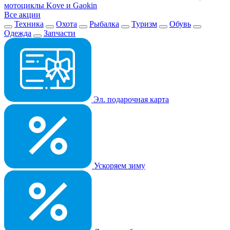
мотоциклы Kove и Gaokin
Все акции
Техника
Охота
Рыбалка
Туризм
Обувь
Одежда
Запчасти
Эл. подарочная карта
Ускоряем зиму