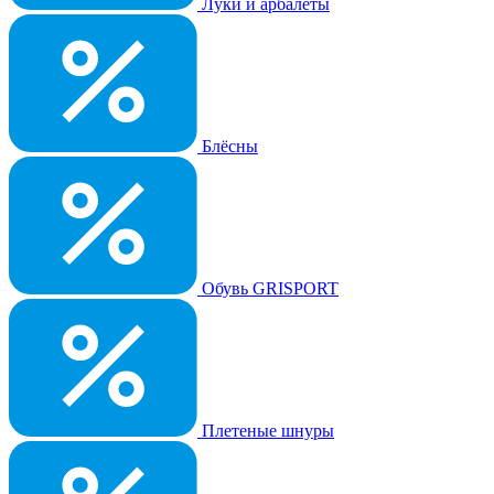
Луки и арбалеты
Блёсны
Обувь GRISPORT
Плетеные шнуры