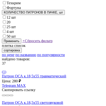
Техкрим
Фортуна
КОЛИЧЕСТВО ПАТРОНОВ В ПАЧКЕ, шт
12 шт
20
25 шт
4 шт
50 шт
×
Сбросить фильтр
Применить
плитка
список
сортировка
по цене
по названию
по популярности
найдено товаров:
37
(1)
Патрон ОСА к.18,5х55 травматический
Цена: 280
₽
Telegram
MAX
Скопировать ссылку
Патрон ОСА к.18,5х55 светозвуковой