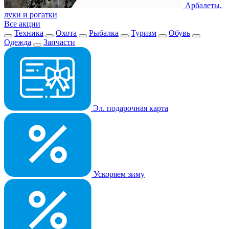
Арбалеты,
луки и рогатки
Все акции
Техника
Охота
Рыбалка
Туризм
Обувь
Одежда
Запчасти
Эл. подарочная карта
Ускоряем зиму