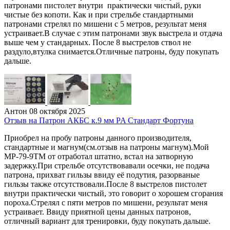
патронами пистолет внутри практически чистый, руки
чистые без копоти. Как и при стрельбе стандартными
патронами стрелял по мишени с 5 метров, результат меня
устраивает.В случае с этим патронами звук выстрела и отдача
выше чем у стандарных. После 8 выстрелов ствол не
раздуло,втулка снимается.Отличные патроны, буду покупать
дальше.
Антон
08 октября 2025
Отзыв на Патрон АКБС к.9 мм PA Стандарт Фортуна
Приобрел на пробу патроны данного производителя,
стандартные и магнум(см.отзыв на патроны магнум).Мой
МР-79-9ТМ от отработал штатно, встал на затворную
задержку.При стрельбе отсутствовавали осечки, не подача
патрона, прихват гильзы ввиду её подутия, разорваные
гильзы также отсутствовали.После 8 выстрелов пистолет
внутри практически чистый, это говорит о хорошем сгорания
пороха.Стрелял с пяти метров по мишени, результат меня
устраивает. Ввиду приятной цены данных патронов,
отличный вариант для тренировки, буду покупать дальше.