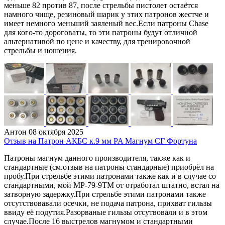
меньше 82 против 87, после стрельбы пистолет остаётся
намного чище, резиновый шарик у этих патронов жестче и
имеет немного меньший заяленый вес.Если патроны Chase
для кого-то дороговаты, то эти патроны будут отличной
альтернативой по цене и качеству, для тренировочной
стрельбы и ношения.
Антон
08 октября 2025
Отзыв на Патрон АКБС к.9 мм PA Магнум СГ Фортуна
Патроны магнум данного производителя, также как и
стандартные (см.отзыв на патроны стандарные) приобрёл на
пробу.При стрельбе этими патронами также как и в случае со
стандартными, мой МР-79-9ТМ от отработал штатно, встал на
затворную задержку.При стрельбе этими патронами также
отсутствовавали осечки, не подача патрона, прихват гильзы
ввиду её подутия.Разорваные гильзы отсутвовали и в этом
случае.После 16 выстрелов магнумом и стандартными