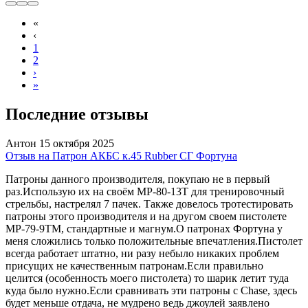
«
‹
1
2
›
»
Последние отзывы
Антон
15 октября 2025
Отзыв на Патрон АКБС к.45 Rubber СГ Фортуна
Патроны данного производителя, покупаю не в первый
раз.Использую их на своём МР-80-13Т для тренировочный
стрельбы, настрелял 7 пачек. Также довелось тротестировать
патроны этого производителя и на другом своем пистолете
МР-79-9ТМ, стандартные и магнум.О патронах Фортуна у
меня сложились только положительные впечатления.Пистолет
всегда работает штатно, ни разу небыло никаких проблем
присущих не качественным патронам.Если правильно
целится (особенность моего пистолета) то шарик летит туда
куда было нужно.Если сравнивать эти патроны с Chase, здесь
будет меньше отдача, не мудрено ведь джоулей заявлено