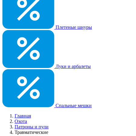
Плетеные шнуры
Луки и арбалеты
Спальные мешки
Главная
Охота
Патроны и пули
Травматические