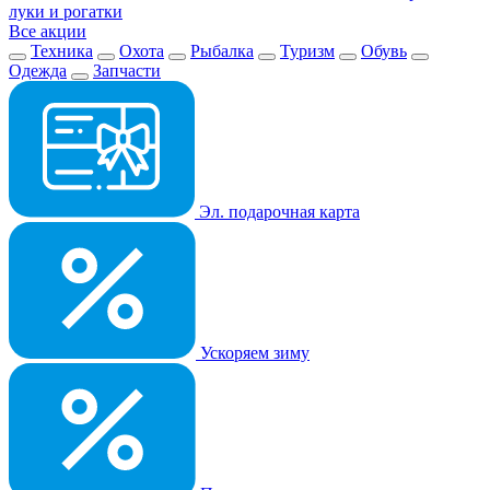
луки и рогатки
Все акции
Техника
Охота
Рыбалка
Туризм
Обувь
Одежда
Запчасти
Эл. подарочная карта
Ускоряем зиму