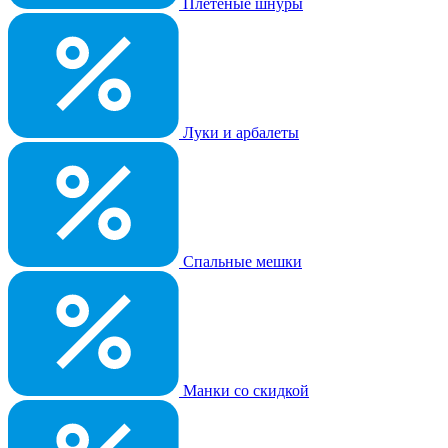
Плетеные шнуры
Луки и арбалеты
Спальные мешки
Манки со скидкой