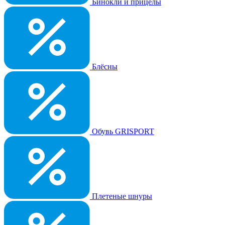
Бинокли и прицелы
Блёсны
Обувь GRISPORT
Плетеные шнуры