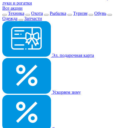
луки и рогатки
Все акции
Техника
Охота
Рыбалка
Туризм
Обувь
Одежда
Запчасти
Эл. подарочная карта
Ускоряем зиму