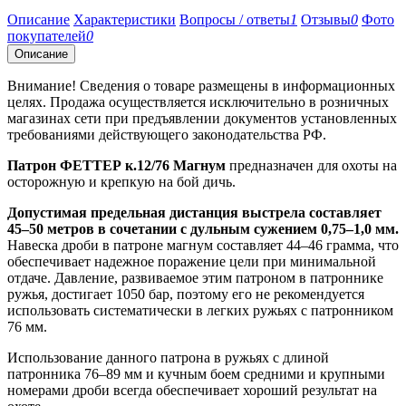
Описание
Характеристики
Вопросы / ответы
1
Отзывы
0
Фото
покупателей
0
Описание
Внимание! Сведения о товаре размещены в информационных
целях. Продажа осуществляется исключительно в розничных
магазинах сети при предъявлении документов установленных
требованиями действующего законодательства РФ.
Патрон ФЕТТЕР к.12/76 Магнум
предназначен для охоты на
осторожную и крепкую на бой дичь.
Допустимая предельная дистанция выстрела составляет
45–50 метров в сочетании с дульным сужением 0,75–1,0 мм.
Навеска дроби в патроне магнум составляет 44–46 грамма, что
обеспечивает надежное поражение цели при минимальной
отдаче. Давление, развиваемое этим патроном в патроннике
ружья, достигает 1050 бар, поэтому его не рекомендуется
использовать систематически в легких ружьях с патронником
76 мм.
Использование данного патрона в ружьях с длиной
патронника 76–89 мм и кучным боем средними и крупными
номерами дроби всегда обеспечивает хороший результат на