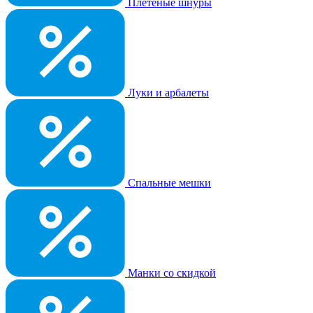
Плетеные шнуры
Луки и арбалеты
Спальные мешки
Манки со скидкой