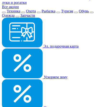
луки и рогатки
Все акции
Техника
Охота
Рыбалка
Туризм
Обувь
Одежда
Запчасти
Эл. подарочная карта
Ускоряем зиму