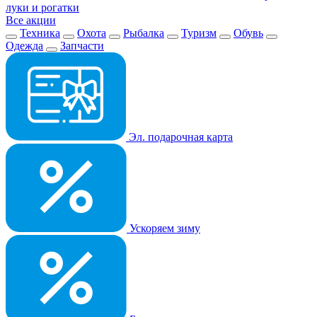
луки и рогатки
Все акции
Техника
Охота
Рыбалка
Туризм
Обувь
Одежда
Запчасти
Эл. подарочная карта
Ускоряем зиму