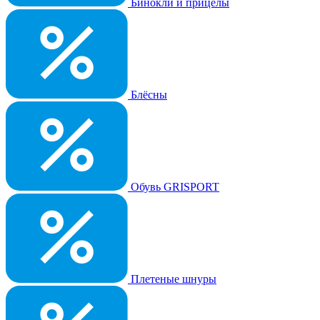
Бинокли и прицелы
Блёсны
Обувь GRISPORT
Плетеные шнуры