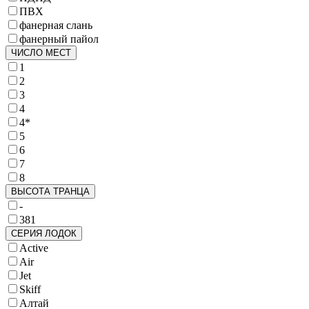
ПВХ
фанерная слань
фанерный пайол
ЧИСЛО МЕСТ
1
2
3
4
4*
5
6
7
8
ВЫСОТА ТРАНЦА
-
381
СЕРИЯ ЛОДОК
Active
Air
Jet
Skiff
Алтай