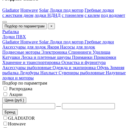
Gladiator
Honwave
Solar
Лодки под мотор
Гребные лодки
c жестким дном
лодки НДНД
с тоннелем
с килем
под водомет
Подбор по параметрам
×
Рыбалка
Лодки ПВХ
Gladiator
Honwave
Solar
Лодки под мотор
Гребные лодки
Аксессуары для лодок
Якоря
Насосы для лодок
Подвесные моторы
Электроника
Спиннинги
Удилища
Катушки
Леска и плетеные шнуры
Приманки
Прикормки
Хранение и транспортировка
Оснастка и фурнитура
Аксессуары рыболовные
Одежда и экипировка
Обувь
Зимняя
рыбалка
Ледобуры
Нахлыст
Сувениры рыболовные
Надувные
лодки и моторы
Подбор по параметрам
Распродажа
Акции
Цена (руб.)
—
Бренд
GLADIATOR
Honwave