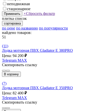
неподвижная
стационарное
×
Сбросить фильтр
Применить
плитка
список
сортировка
по цене
по названию
по популярности
найдено товаров:
51
(11)
Лодка моторная ПВХ Gladiator E 380PRO
Цена: 94 200
₽
Telegram
MAX
Скопировать ссылку
В корзину
(7)
Лодка моторная ПВХ Gladiator E 350PRO
Цена: 82 400
₽
Telegram
MAX
Скопировать ссылку