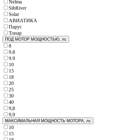
Nelma
SibRiver
Solar
АВИАТИКА
Парус
Тонар
ПОД МОТОР МОЩНОСТЬЮ, лс
8
9.8
9.9
10
15
18
20
25
30
40
9,8
9,9
МАКСИМАЛЬНАЯ МОЩНОСТЬ МОТОРА, лс
10
15
18