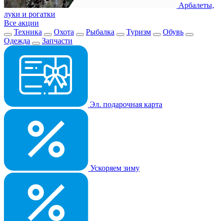
Арбалеты,
луки и рогатки
Все акции
Техника
Охота
Рыбалка
Туризм
Обувь
Одежда
Запчасти
Эл. подарочная карта
Ускоряем зиму