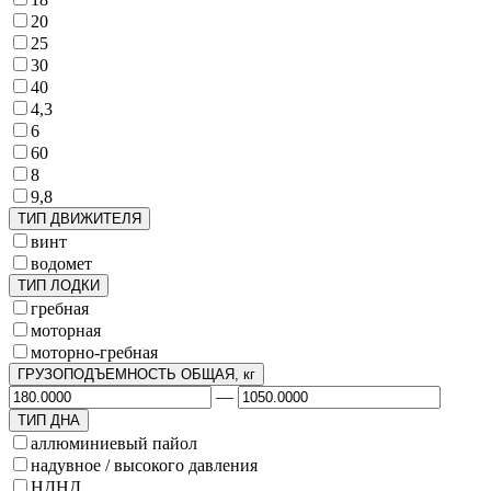
20
25
30
40
4,3
6
60
8
9,8
ТИП ДВИЖИТЕЛЯ
винт
водомет
ТИП ЛОДКИ
гребная
моторная
моторно-гребная
ГРУЗОПОДЪЕМНОСТЬ ОБЩАЯ, кг
—
ТИП ДНА
аллюминиевый пайол
надувное / высокого давления
НДНД