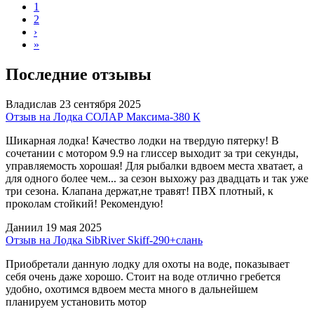
1
2
›
»
Последние отзывы
Владислав
23 сентября 2025
Отзыв на Лодка СОЛАР Максима-380 К
Шикарная лодка! Качество лодки на твердую пятерку! В
сочетании с мотором 9.9 на глиссер выходит за три секунды,
управляемость хорошая! Для рыбалки вдвоем места хватает, а
для одного более чем... за сезон выхожу раз двадцать и так уже
три сезона. Клапана держат,не травят! ПВХ плотный, к
проколам стойкий! Рекомендую!
Даниил
19 мая 2025
Отзыв на Лодка SibRiver Skiff-290+слань
Приобретали данную лодку для охоты на воде, показывает
себя очень даже хорошо. Стоит на воде отлично гребется
удобно, охотимся вдвоем места много в дальнейшем
планируем установить мотор