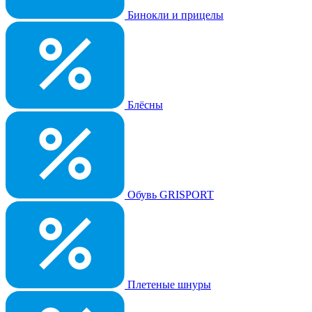
Бинокли и прицелы
Блёсны
Обувь GRISPORT
Плетеные шнуры