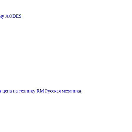
иму AODES
 цена на технику RM Русская механика