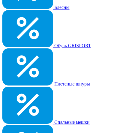
Блёсны
Обувь GRISPORT
Плетеные шнуры
Спальные мешки