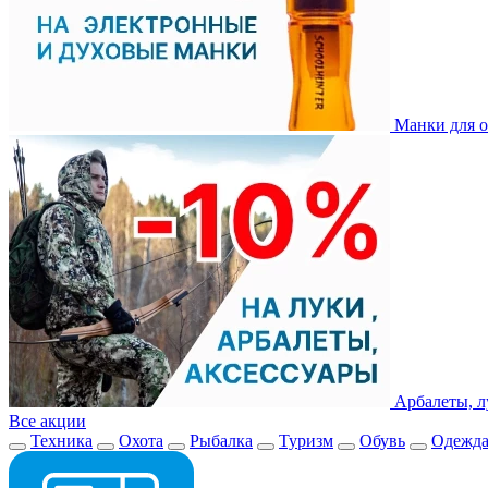
Манки для о
Арбалеты, л
Все акции
Техника
Охота
Рыбалка
Туризм
Обувь
Одежд