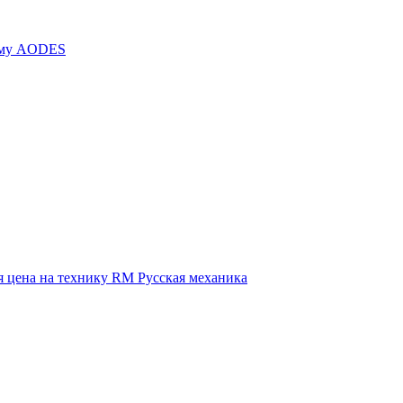
иму AODES
 цена на технику RM Русская механика