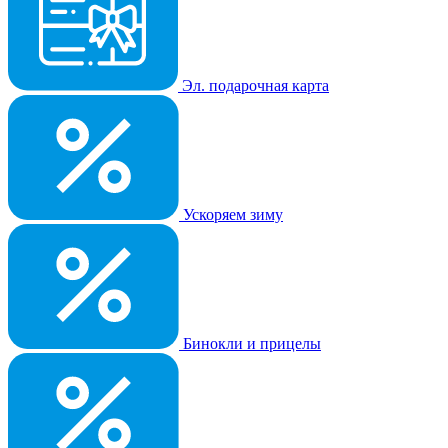
Эл. подарочная карта
Ускоряем зиму
Бинокли и прицелы