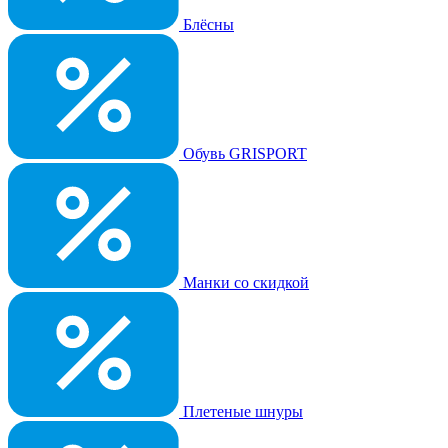
Блёсны
Обувь GRISPORT
Манки со скидкой
Плетеные шнуры