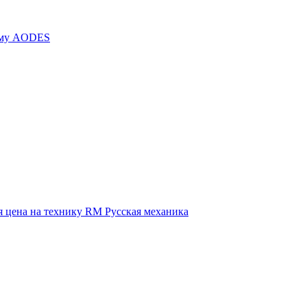
иму AODES
 цена на технику RM Русская механика