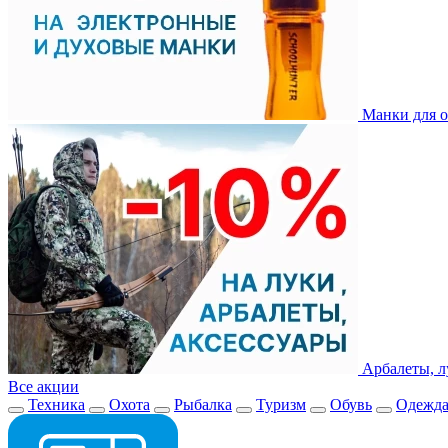
Манки для о
Арбалеты, л
Все акции
Техника
Охота
Рыбалка
Туризм
Обувь
Одежд