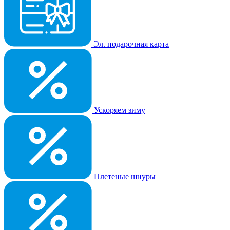
Эл. подарочная карта
Ускоряем зиму
Плетеные шнуры