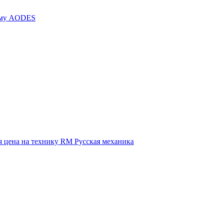
иму AODES
 цена на технику RM Русская механика