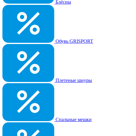
Блёсны
Обувь GRISPORT
Плетеные шнуры
Спальные мешки