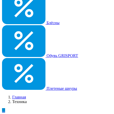
Блёсны
Обувь GRISPORT
Плетеные шнуры
Главная
Техника
...