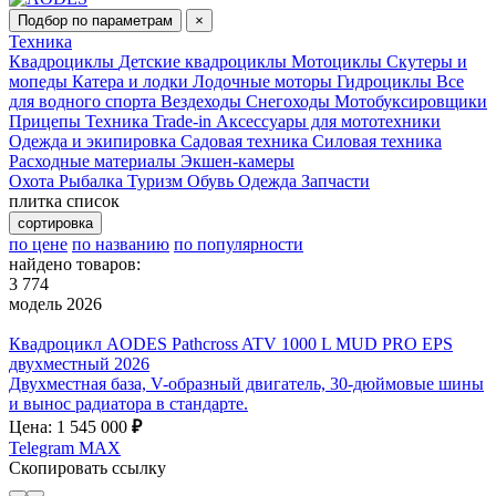
Подбор по параметрам
×
Техника
Квадроциклы
Детские квадроциклы
Мотоциклы
Скутеры и
мопеды
Катера и лодки
Лодочные моторы
Гидроциклы
Все
для водного спорта
Вездеходы
Снегоходы
Мотобуксировщики
Прицепы
Техника Trade-in
Аксессуары для мототехники
Одежда и экипировка
Садовая техника
Силовая техника
Расходные материалы
Экшен-камеры
Охота
Рыбалка
Туризм
Обувь
Одежда
Запчасти
плитка
список
сортировка
по цене
по названию
по популярности
найдено товаров:
3 774
модель 2026
Квадроцикл AODES Pathcross ATV 1000 L MUD PRO EPS
двухместный 2026
Двухместная база, V-образный двигатель, 30-дюймовые шины
и вынос радиатора в стандарте.
Цена: 1 545 000
₽
Telegram
MAX
Скопировать ссылку