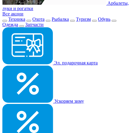
Арбалеты,
луки и рогатки
Все акции
Техника
Охота
Рыбалка
Туризм
Обувь
Одежда
Запчасти
Эл. подарочная карта
Ускоряем зиму