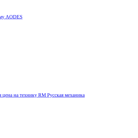
иму AODES
 цена на технику RM Русская механика