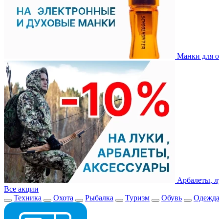
Манки для о
Арбалеты, л
Все акции
Техника
Охота
Рыбалка
Туризм
Обувь
Одежд