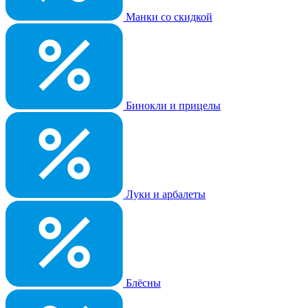
Манки со скидкой
Бинокли и прицелы
Луки и арбалеты
Блёсны