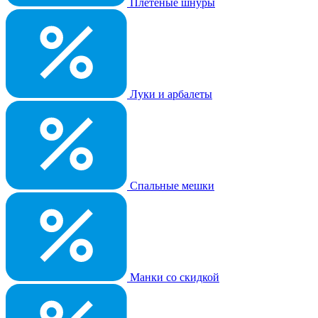
Плетеные шнуры
Луки и арбалеты
Спальные мешки
Манки со скидкой