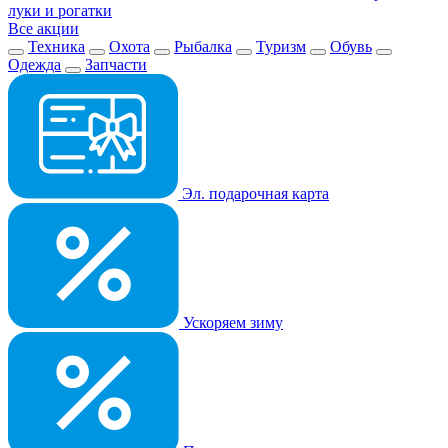
луки и рогатки
Все акции
Техника
Охота
Рыбалка
Туризм
Обувь
Одежда
Запчасти
Эл. подарочная карта
Ускоряем зиму