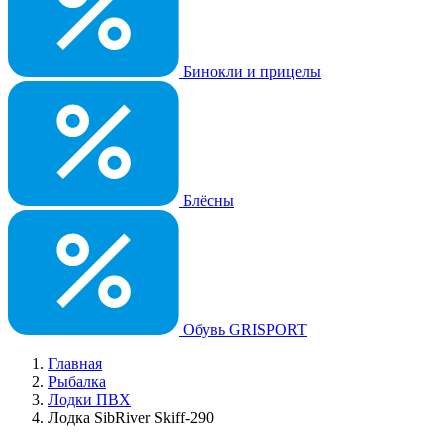
Бинокли и прицелы
Блёсны
Обувь GRISPORT
Главная
Рыбалка
Лодки ПВХ
Лодка SibRiver Skiff-290