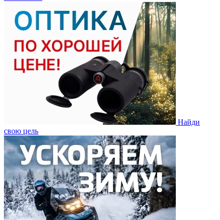
Найди
свою цель