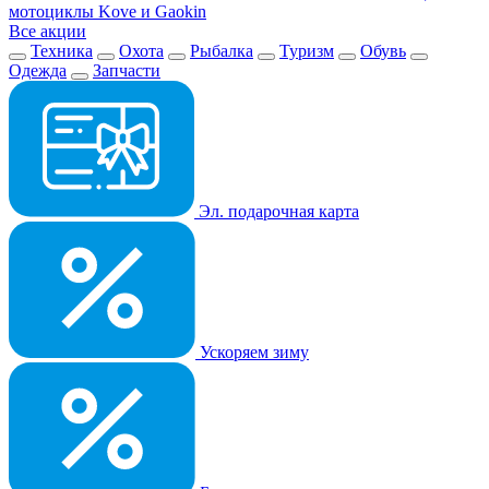
мотоциклы Kove и Gaokin
Все акции
Техника
Охота
Рыбалка
Туризм
Обувь
Одежда
Запчасти
Эл. подарочная карта
Ускоряем зиму