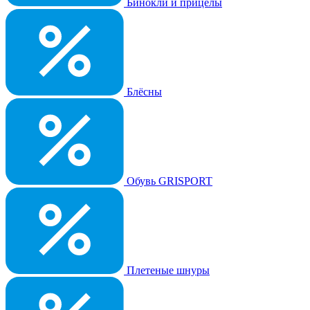
Бинокли и прицелы
Блёсны
Обувь GRISPORT
Плетеные шнуры