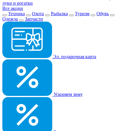
луки и рогатки
Все акции
Техника
Охота
Рыбалка
Туризм
Обувь
Одежда
Запчасти
Эл. подарочная карта
Ускоряем зиму