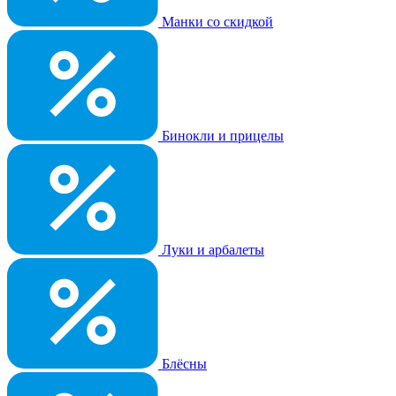
Манки со скидкой
Бинокли и прицелы
Луки и арбалеты
Блёсны