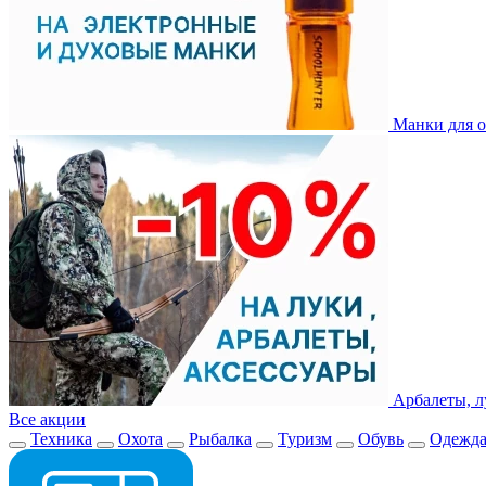
Манки для о
Арбалеты, л
Все акции
Техника
Охота
Рыбалка
Туризм
Обувь
Одежд