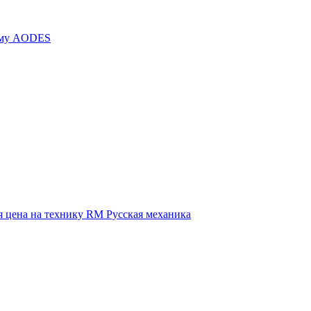
иму AODES
 цена на технику RM Русская механика