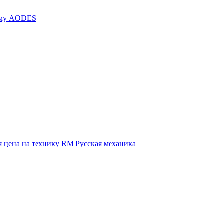
иму AODES
 цена на технику RM Русская механика