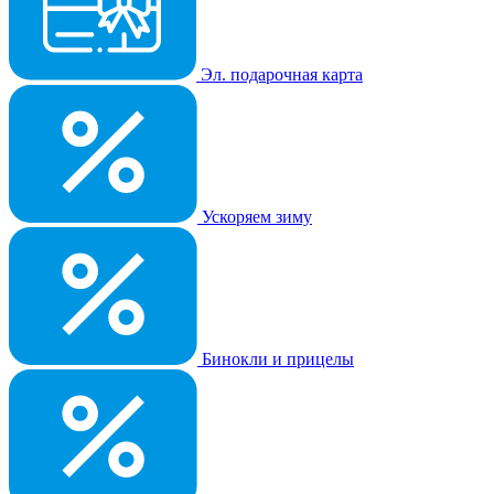
Эл. подарочная карта
Ускоряем зиму
Бинокли и прицелы