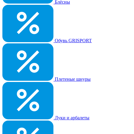
Блёсны
Обувь GRISPORT
Плетеные шнуры
Луки и арбалеты