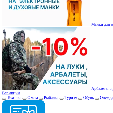
Манки для о
Арбалеты, л
Все акции
Техника
Охота
Рыбалка
Туризм
Обувь
Одежд