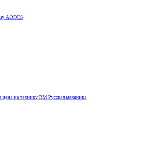
иму AODES
 цена на технику RM Русская механика