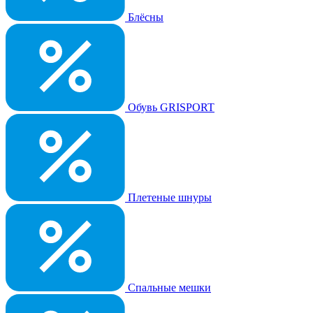
Блёсны
Обувь GRISPORT
Плетеные шнуры
Спальные мешки