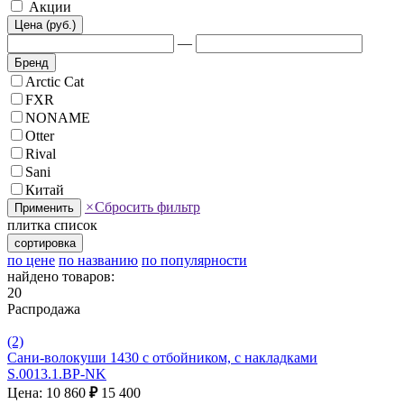
Акции
Цена (руб.)
—
Бренд
Arctic Cat
FXR
NONAME
Otter
Rival
Sani
Китай
×
Сбросить фильтр
Применить
плитка
список
сортировка
по цене
по названию
по популярности
найдено товаров:
20
Распродажа
(2)
Сани-волокуши 1430 с отбойником, с накладками
S.0013.1.BP-NK
Цена: 10 860
₽
15 400