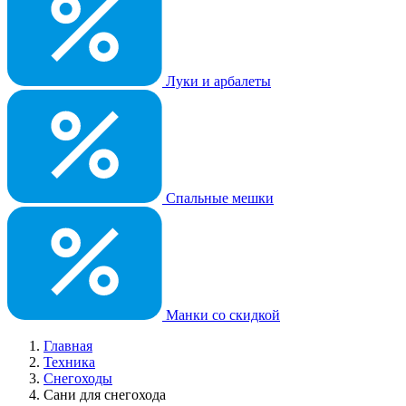
Луки и арбалеты
Спальные мешки
Манки со скидкой
Главная
Техника
Снегоходы
Сани для снегохода