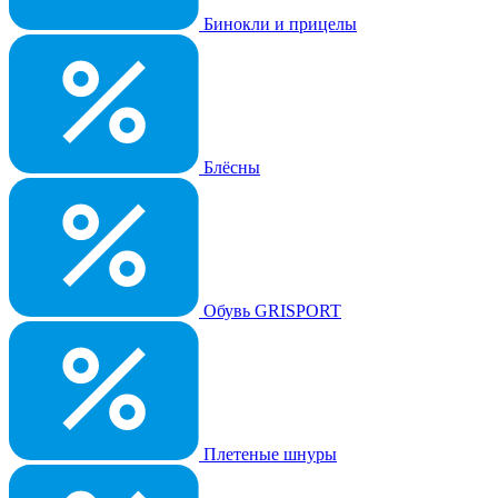
Бинокли и прицелы
Блёсны
Обувь GRISPORT
Плетеные шнуры