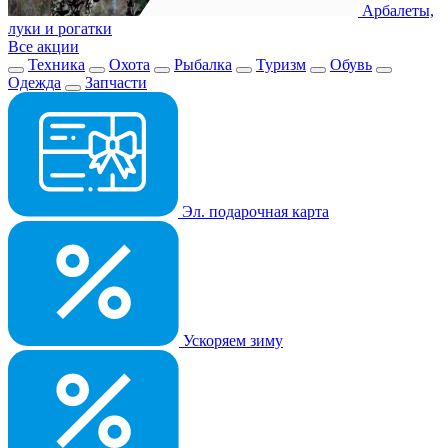
Арбалеты,
луки и рогатки
Все акции
Техника
Охота
Рыбалка
Туризм
Обувь
Одежда
Запчасти
Эл. подарочная карта
Ускоряем зиму