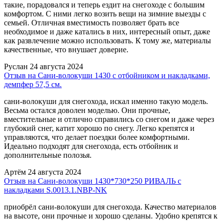
такие, порадовался и теперь ездит на снегоходе с большим
комфортом. С ними легко возить вещи на зимние выезды с
семьей. Отличная вместимость позволяет брать все
необходимое и даже катались в них, интересный опыт, даже
как развлечение можно использовать. К тому же, материалы
качественные, что внушает доверие.
Руслан
24 августа 2024
Отзыв на Сани-волокуши 1430 с отбойником и накладками,
демпфер 57,5 см.
сани-волокуши для снегохода, искал именно такую модель.
Весьма остался доволен моделью. Они прочные,
вместительные и отлично справились со снегом и даже через
глубокий снег, катит хорошо по снегу. Легко крепятся и
управляются, что делает поездки более комфортными.
Идеально подходят для снегохода, есть отбойник и
дополнительные полозья.
Артём
24 августа 2024
Отзыв на Сани-волокуши 1430*730*250 РИВАЛЬ с
накладками S.0013.1.NBP-NK
приобрёл сани-волокуши для снегохода. Качество материалов
на высоте, они прочные и хорошо сделаны. Удобно крепятся к