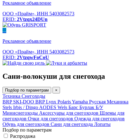
Рекламное объявление
ООО «Прайм», ИНН 5403082573
ERID:
2Vtzqx24DUn
...
Рекламное объявление
ООО «Прайм», ИНН 5403082573
ERID:
2VtzqwFoCoU
Сани-волокуши для снегохода
Подбор по параметрам
×
Техника
Снегоходы
BRP SKI-DOO
BRP Lynx
Polaris
Yamaha
Русская Механика
Stels
Irbis / Dingo
AODES
Wels
Барс
Бурлак
Б/У
Миниснегоходы
Аксессуары для снегоходов
Шлемы для
снегоходов
Очки для снегоходов
Одежда для снегоходов
Обувь для снегоходов
Сани для снегохода
Лопаты
Подбор по параметрам
Распродажа