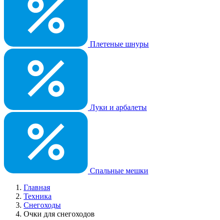
Плетеные шнуры
Луки и арбалеты
Спальные мешки
Главная
Техника
Снегоходы
Очки для снегоходов