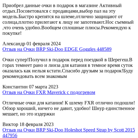
Приобрел данные очки в подарок в магазине Активный
отдых.Посоветовался с продавцами,выбор пал на эту
модель.Быстро крепятся на шлеме,отлично защищают от
солнца,плотно прилегают к лицу не запотевают.Нос съемный
,что очень удобно.Вообщем сплошные плюсы.Рекомендую к
покупке!
Александр
01 февраля 2024
Отзыв на Очки BRP Ski-Doo EDGE Goggles 448589
Очки супер!Получил в подарок перед поездкой в Шерегеш.В
горах темнеет рано и линза для катания в темное время суток
оказалась как нельзя кстати.Спасибо друзьям за подарок!Буду
рекомендовать всем знакомым
Константин
07 марта 2023
Отзыв на Очки FXR Maverick с подогревом
Отличные очки для катания! К шлему FXR отлично подошли!
Обзор хороший, ничего не давит, удобно! Шнур единственное
мешает, но это издержки
Виктор
18 февраля 2023
Отзыв на Очки BRP Ski-Doo Holeshot Speed Strap by Scott 2015
447956