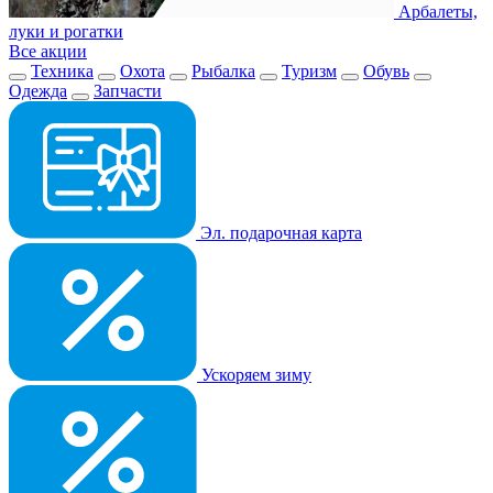
Арбалеты,
луки и рогатки
Все акции
Техника
Охота
Рыбалка
Туризм
Обувь
Одежда
Запчасти
Эл. подарочная карта
Ускоряем зиму