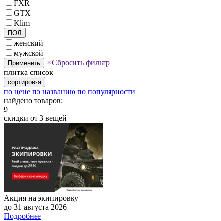
FXR
GTX
Klim
ПОЛ
женский
мужской
×
Сбросить фильтр
Применить
плитка
список
сортировка
по цене
по названию
по популярности
найдено товаров:
9
скидки от 3 вещей
Акция на экипировку
до 31 августа 2026
Подробнее