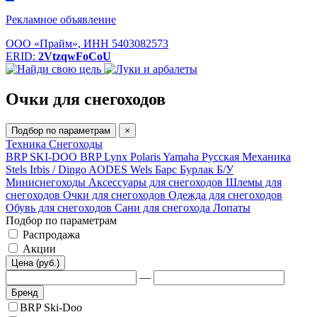
Рекламное объявление
ООО «Прайм», ИНН 5403082573
ERID:
2VtzqwFoCoU
Очки для снегоходов
Подбор по параметрам
×
Техника
Снегоходы
BRP SKI-DOO
BRP Lynx
Polaris
Yamaha
Русская Механика
Stels
Irbis / Dingo
AODES
Wels
Барс
Бурлак
Б/У
Миниснегоходы
Аксессуары для снегоходов
Шлемы для
снегоходов
Очки для снегоходов
Одежда для снегоходов
Обувь для снегоходов
Сани для снегохода
Лопаты
Подбор по параметрам
Распродажа
Акции
Цена (руб.)
—
Бренд
BRP Ski-Doo