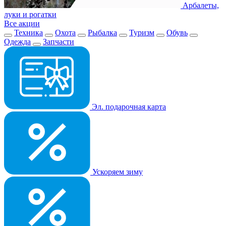
Арбалеты,
луки и рогатки
Все акции
Техника
Охота
Рыбалка
Туризм
Обувь
Одежда
Запчасти
Эл. подарочная карта
Ускоряем зиму