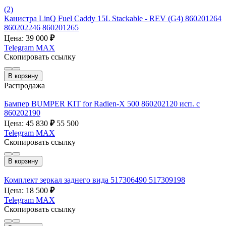
(2)
Канистра LinQ Fuel Caddy 15L Stackable - REV (G4) 860201264
860202246 860201265
Цена: 39 000
₽
Telegram
MAX
Скопировать ссылку
В корзину
Распродажа
Бампер BUMPER KIT for Radien-X 500 860202120 исп. с
860202190
Цена: 45 830
₽
55 500
Telegram
MAX
Скопировать ссылку
В корзину
Комплект зеркал заднего вида 517306490 517309198
Цена: 18 500
₽
Telegram
MAX
Скопировать ссылку