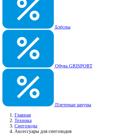
Блёсны
Обувь GRISPORT
Плетеные шнуры
Главная
Техника
Снегоходы
Аксессуары для снегоходов