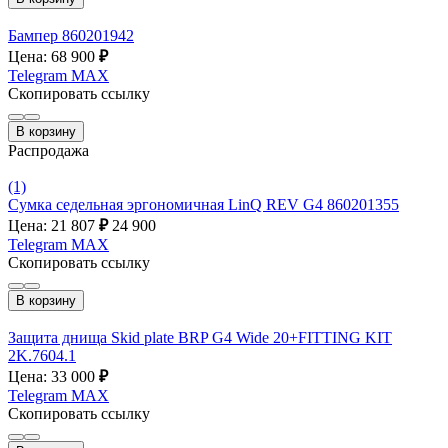
Бампер 860201942
Цена: 68 900
₽
Telegram
MAX
Скопировать ссылку
В корзину
Распродажа
(1)
Сумка седельная эргономичная LinQ REV G4 860201355
Цена: 21 807
₽
24 900
Telegram
MAX
Скопировать ссылку
В корзину
Защита днища Skid plate BRP G4 Wide 20+FITTING KIT
2K.7604.1
Цена: 33 000
₽
Telegram
MAX
Скопировать ссылку