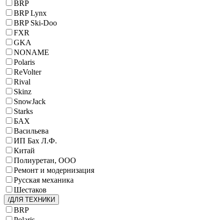
BRP
BRP Lynx
BRP Ski-Doo
FXR
GKA
NONAME
Polaris
ReVolter
Rival
Skinz
SnowJack
Starks
БАХ
Васильева
ИП Бах Л.Ф.
Китай
Полиуретан, ООО
Ремонт и модернизация
Русская механика
Шестаков
/ДЛЯ ТЕХНИКИ
BRP
Polaris