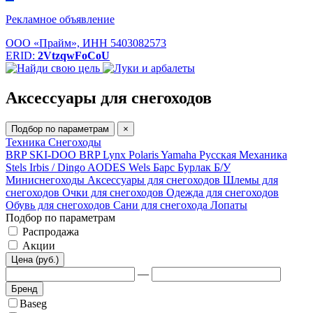
Рекламное объявление
ООО «Прайм», ИНН 5403082573
ERID:
2VtzqwFoCoU
Аксессуары для снегоходов
Подбор по параметрам
×
Техника
Снегоходы
BRP SKI-DOO
BRP Lynx
Polaris
Yamaha
Русская Механика
Stels
Irbis / Dingo
AODES
Wels
Барс
Бурлак
Б/У
Миниснегоходы
Аксессуары для снегоходов
Шлемы для
снегоходов
Очки для снегоходов
Одежда для снегоходов
Обувь для снегоходов
Сани для снегохода
Лопаты
Подбор по параметрам
Распродажа
Акции
Цена (руб.)
—
Бренд
Baseg