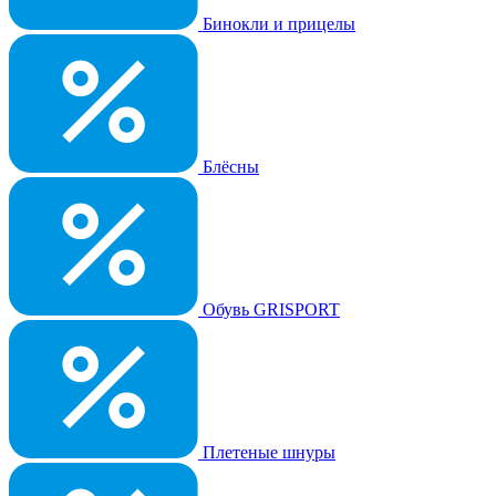
Бинокли и прицелы
Блёсны
Обувь GRISPORT
Плетеные шнуры