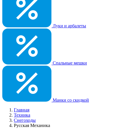
Луки и арбалеты
Спальные мешки
Манки со скидкой
Главная
Техника
Снегоходы
Русская Механика