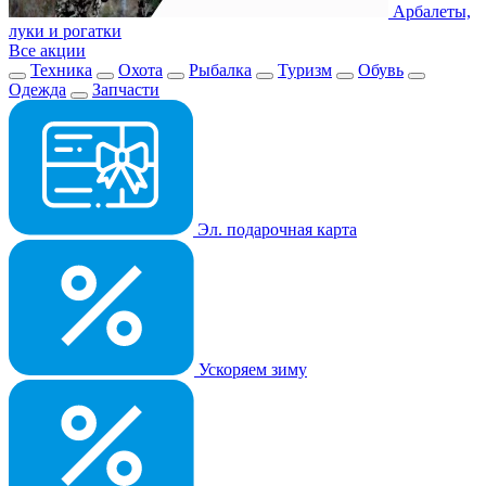
Арбалеты,
луки и рогатки
Все акции
Техника
Охота
Рыбалка
Туризм
Обувь
Одежда
Запчасти
Эл. подарочная карта
Ускоряем зиму