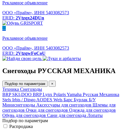
Рекламное объявление
ООО «Прайм», ИНН 5403082573
ERID:
2Vtzqx24DUn
...
Рекламное объявление
ООО «Прайм», ИНН 5403082573
ERID:
2VtzqwFoCoU
Снегоходы РУССКАЯ МЕХАНИКА
Подбор по параметрам
×
Техника
Снегоходы
BRP SKI-DOO
BRP Lynx
Polaris
Yamaha
Русская Механика
Stels
Irbis / Dingo
AODES
Wels
Барс
Бурлак
Б/У
Миниснегоходы
Аксессуары для снегоходов
Шлемы для
снегоходов
Очки для снегоходов
Одежда для снегоходов
Обувь для снегоходов
Сани для снегохода
Лопаты
Подбор по параметрам
Распродажа