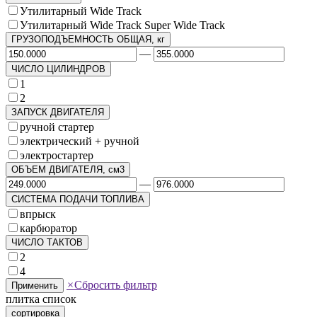
Утилитарный Wide Track
Утилитарный Wide Track Super Wide Track
ГРУЗОПОДЪЕМНОСТЬ ОБЩАЯ, кг
—
ЧИСЛО ЦИЛИНДРОВ
1
2
ЗАПУСК ДВИГАТЕЛЯ
ручной стартер
электрический + ручной
электростартер
ОБЪЕМ ДВИГАТЕЛЯ, см3
—
СИСТЕМА ПОДАЧИ ТОПЛИВА
впрыск
карбюратор
ЧИСЛО ТАКТОВ
2
4
×
Сбросить фильтр
Применить
плитка
список
сортировка