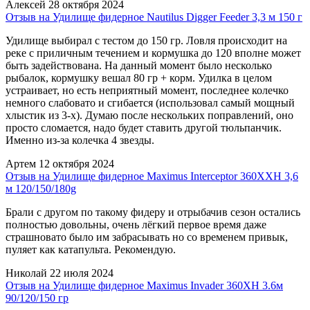
Алексей
28 октября 2024
Отзыв на Удилище фидерное Nautilus Digger Feeder 3,3 м 150 г
Удилище выбирал с тестом до 150 гр. Ловля происходит на
реке с приличным течением и кормушка до 120 вполне может
быть задействована. На данный момент было несколько
рыбалок, кормушку вешал 80 гр + корм. Удилка в целом
устраивает, но есть неприятный момент, последнее колечко
немного слабовато и сгибается (использовал самый мощный
хлыстик из 3-х). Думаю после нескольких поправлений, оно
просто сломается, надо будет ставить другой тюльпанчик.
Именно из-за колечка 4 звезды.
Артем
12 октября 2024
Отзыв на Удилище фидерное Maximus Interceptor 360XXH 3,6
м 120/150/180g
Брали с другом по такому фидеру и отрыбачив сезон остались
полностью довольны, очень лёгкий первое время даже
страшновато было им забрасывать но со временем привык,
пуляет как катапульта. Рекомендую.
Николай
22 июля 2024
Отзыв на Удилище фидерное Maximus Invader 360XH 3.6м
90/120/150 гр