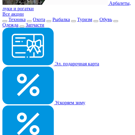
Арбалеты,
луки и рогатки
Все акции
Техника
Охота
Рыбалка
Туризм
Обувь
Одежда
Запчасти
Эл. подарочная карта
Ускоряем зиму