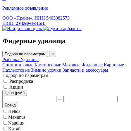
Рекламное объявление
ООО «Прайм», ИНН 5403082573
ERID:
2VtzqwFoCoU
Фидерные удилища
Подбор по параметрам
×
Рыбалка
Удилища
Спиннинговые
Кастинговые
Маховые
Фидерные
Карповые
Нахлыстовые
Зимние удочки
Запчасти и аксессуары
Подбор по параметрам
Распродажа
Акции
Цена (руб.)
—
Бренд
Helios
Maximus
Nautilus
Китай