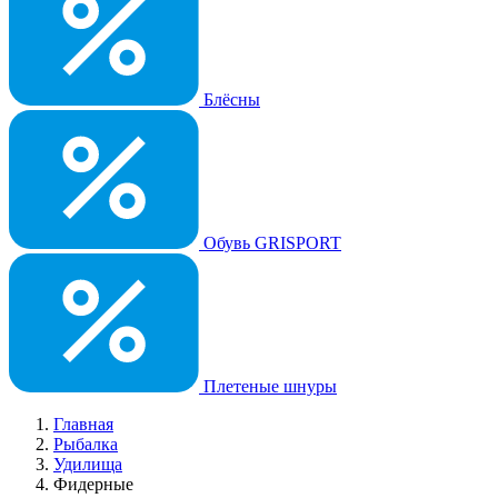
Блёсны
Обувь GRISPORT
Плетеные шнуры
Главная
Рыбалка
Удилища
Фидерные