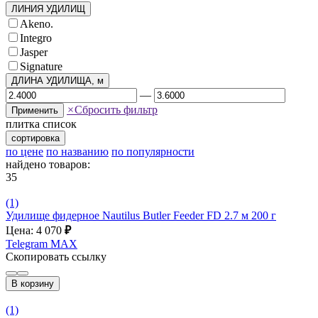
ЛИНИЯ УДИЛИЩ
Akeno.
Integro
Jasper
Signature
ДЛИНА УДИЛИЩА, м
—
×
Сбросить фильтр
Применить
плитка
список
сортировка
по цене
по названию
по популярности
найдено товаров:
35
(1)
Удилище фидерное Nautilus Butler Feeder FD 2.7 м 200 г
Цена: 4 070
₽
Telegram
MAX
Скопировать ссылку
В корзину
(1)