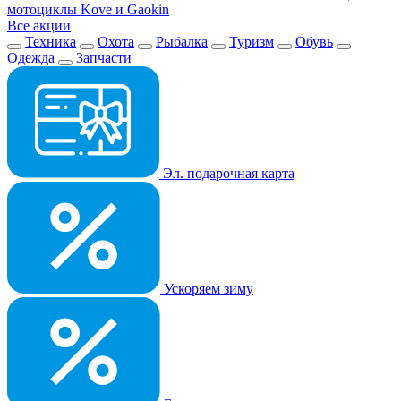
мотоциклы Kove и Gaokin
Все акции
Техника
Охота
Рыбалка
Туризм
Обувь
Одежда
Запчасти
Эл. подарочная карта
Ускоряем зиму