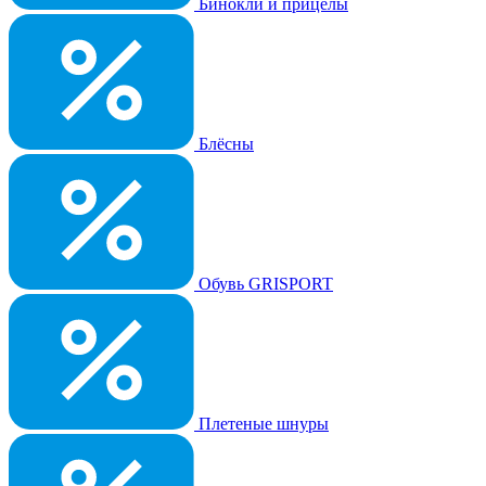
Бинокли и прицелы
Блёсны
Обувь GRISPORT
Плетеные шнуры