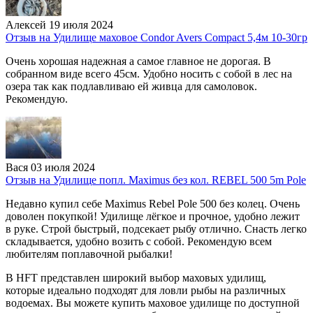
Алексей
19 июля 2024
Отзыв на Удилище маховое Condor Avers Compact 5,4м 10-30гр
Очень хорошая надежная а самое главное не дорогая. В
собранном виде всего 45см. Удобно носить с собой в лес на
озера так как подлавливаю ей живца для самоловок.
Рекомендую.
Вася
03 июля 2024
Отзыв на Удилище попл. Maximus без кол. REBEL 500 5m Pole
Недавно купил себе Maximus Rebel Pole 500 без колец. Очень
доволен покупкой! Удилище лёгкое и прочное, удобно лежит
в руке. Строй быстрый, подсекает рыбу отлично. Снасть легко
складывается, удобно возить с собой. Рекомендую всем
любителям поплавочной рыбалки!
В
HFT
представлен широкий выбор маховых удилищ,
которые идеально подходят для ловли рыбы на различных
водоемах. Вы можете купить маховое удилище по доступной