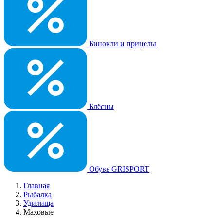
Бинокли и прицелы
Блёсны
Обувь GRISPORT
Главная
Рыбалка
Удилища
Маховые