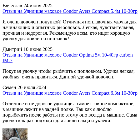
Вячеслав
24 июня 2025
Отзыв на Удилище маховое Condor Avers Compact 5,4м 10-30гр
Я очень доволен покупкой! Отличная поплавочная удочка для
начинающих и опытных рыболовов. Легкая, чувствительная,
прочная и недорогая. Рекомендую всем, кто ищет хорошую
удочку для ловли на поплавок!
Дмитрий
10 июня 2025
Отзыв на Удилище маховое Condor Optima 5м 10-40гр carbon
IM-7
Покупал удочку чтобы рыбачить с попловком. Удочка легкая,
удобная, очень нравиться. Данной удочкой доволен.
Семен
26 июля 2024
Отзыв на Удилище маховое Condor Avers Compact 6.3м 10-30гр
Отличное и не дорогое удилище а самое главное компактное,
в машине лежит на задней полке. Так как я люблю
порыбачить после работы по этому оно всегда в машине. Сама
удочка как раз подходит для ловли ельца и уклеки.