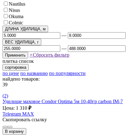
Nautilus
Nisus
Okuma
Сolmic
ДЛИНА УДИЛИЩА, м
—
ВЕС УДИЛИЩА, г
—
×
Сбросить фильтр
Применить
плитка
список
сортировка
по цене
по названию
по популярности
найдено товаров:
39
(2)
Удилище маховое Condor Optima 5м 10-40гр carbon IM-7
Цена: 1 310
₽
Telegram
MAX
Скопировать ссылку
В корзину