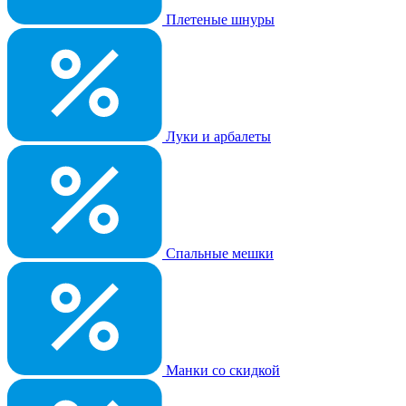
Плетеные шнуры
Луки и арбалеты
Спальные мешки
Манки со скидкой