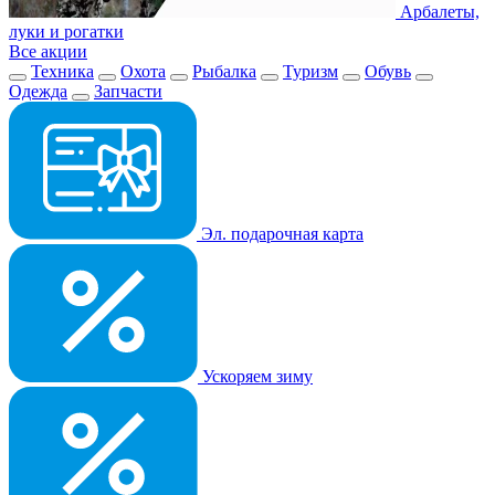
Арбалеты,
луки и рогатки
Все акции
Техника
Охота
Рыбалка
Туризм
Обувь
Одежда
Запчасти
Эл. подарочная карта
Ускоряем зиму