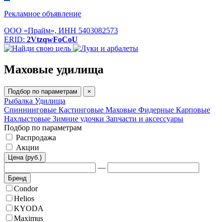
Рекламное объявление
ООО «Прайм», ИНН 5403082573
ERID:
2VtzqwFoCoU
Маховые удилища
Подбор по параметрам
×
Рыбалка
Удилища
Спиннинговые
Кастинговые
Маховые
Фидерные
Карповые
Нахлыстовые
Зимние удочки
Запчасти и аксессуары
Подбор по параметрам
Распродажа
Акции
Цена (руб.)
—
Бренд
Condor
Helios
KYODA
Maximus