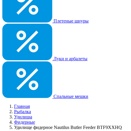
Плетеные шнуры
Луки и арбалеты
Спальные мешки
Главная
Рыбалка
Удилища
Фидерные
Удилище фидерное Nautilus Butler Feeder BTF9XXHQ