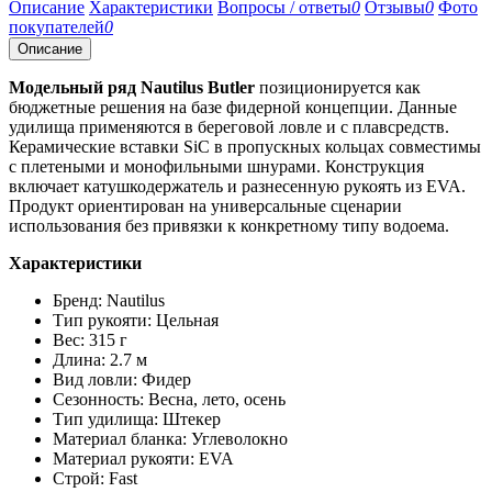
Описание
Характеристики
Вопросы / ответы
0
Отзывы
0
Фото
покупателей
0
Описание
Модельный ряд Nautilus Butler
позиционируется как
бюджетные решения на базе фидерной концепции. Данные
удилища применяются в береговой ловле и с плавсредств.
Керамические вставки SiC в пропускных кольцах совместимы
с плетеными и монофильными шнурами. Конструкция
включает катушкодержатель и разнесенную рукоять из EVA.
Продукт ориентирован на универсальные сценарии
использования без привязки к конкретному типу водоема.
Характеристики
Бренд: Nautilus
Тип рукояти: Цельная
Вес: 315 г
Длина: 2.7 м
Вид ловли: Фидер
Сезонность: Весна, лето, осень
Тип удилища: Штекер
Материал бланка: Углеволокно
Материал рукояти: EVA
Строй: Fast