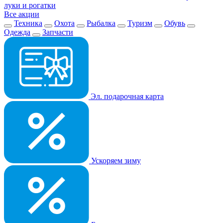
луки и рогатки
Все акции
Техника
Охота
Рыбалка
Туризм
Обувь
Одежда
Запчасти
Эл. подарочная карта
Ускоряем зиму