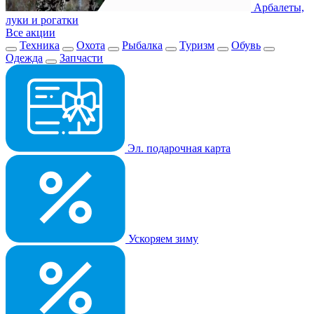
Арбалеты,
луки и рогатки
Все акции
Техника
Охота
Рыбалка
Туризм
Обувь
Одежда
Запчасти
Эл. подарочная карта
Ускоряем зиму