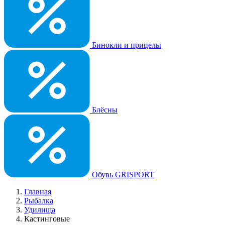
Бинокли и прицелы
Блёсны
Обувь GRISPORT
Главная
Рыбалка
Удилища
Кастинговые