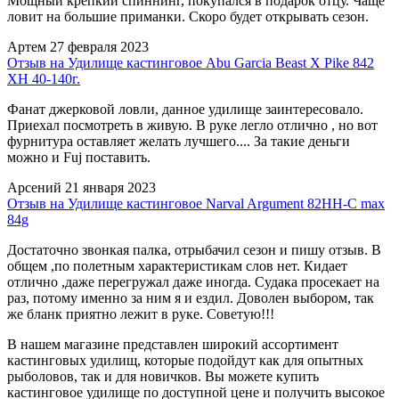
Мощный крепкий спиннинг, покупался в подарок отцу. Чаще
ловит на большие приманки. Скоро будет открывать сезон.
Артем
27 февраля 2023
Отзыв на Удилище кастинговое Abu Garcia Beast X Pike 842
XH 40-140г.
Фанат джерковой ловли, данное удилище заинтересовало.
Приехал посмотреть в живую. В руке легло отлично , но вот
фурнитура оставляет желать лучшего.... За такие деньги
можно и Fuj поставить.
Арсений
21 января 2023
Отзыв на Удилище кастинговое Narval Argument 82HH-C max
84g
Достаточно звонкая палка, отрыбачил сезон и пишу отзыв. В
общем ,по полетным характеристикам слов нет. Кидает
отлично ,даже перегружал даже иногда. Судака просекает на
раз, потому именно за ним я и ездил. Доволен выбором, так
же бланк приятно лежит в руке. Советую!!!
В нашем магазине представлен широкий ассортимент
кастинговых удилищ, которые подойдут как для опытных
рыболовов, так и для новичков. Вы можете купить
кастинговое удилище по доступной цене и получить высокое