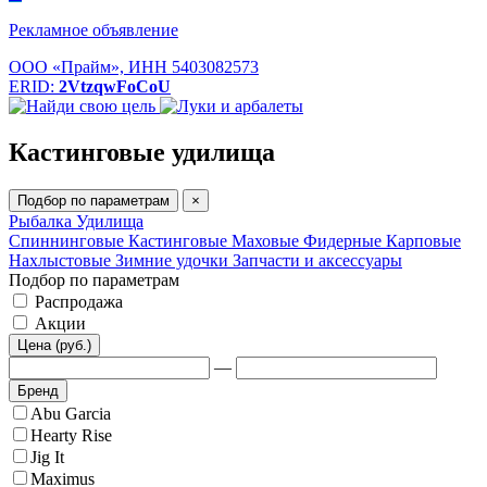
Рекламное объявление
ООО «Прайм», ИНН 5403082573
ERID:
2VtzqwFoCoU
Кастинговые удилища
Подбор по параметрам
×
Рыбалка
Удилища
Спиннинговые
Кастинговые
Маховые
Фидерные
Карповые
Нахлыстовые
Зимние удочки
Запчасти и аксессуары
Подбор по параметрам
Распродажа
Акции
Цена (руб.)
—
Бренд
Abu Garcia
Hearty Rise
Jig It
Maximus