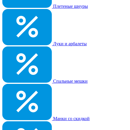
Плетеные шнуры
Луки и арбалеты
Спальные мешки
Манки со скидкой