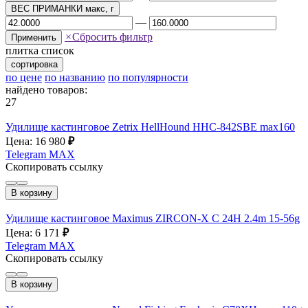
ВЕС ПРИМАНКИ макс, г
—
×
Сбросить фильтр
Применить
плитка
список
сортировка
по цене
по названию
по популярности
найдено товаров:
27
Удилище кастинговое Zetrix HellHound HHС-842SBE max160
Цена: 16 980
₽
Telegram
MAX
Скопировать ссылку
В корзину
Удилище кастинговое Maximus ZIRCON-X C 24H 2.4m 15-56g
Цена: 6 171
₽
Telegram
MAX
Скопировать ссылку
В корзину