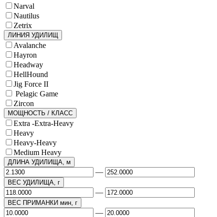
Narval
Nautilus
Zetrix
ЛИНИЯ УДИЛИЩ
Avalanche
Hayron
Headway
HellHound
Jig Force II
Pelagic Game
Zircon
МОЩНОСТЬ / КЛАСС
Extra -Extra-Heavy
Heavy
Heavy-Heavy
Medium Heavy
ДЛИНА УДИЛИЩА, м
—
ВЕС УДИЛИЩА, г
—
ВЕС ПРИМАНКИ мин, г
—