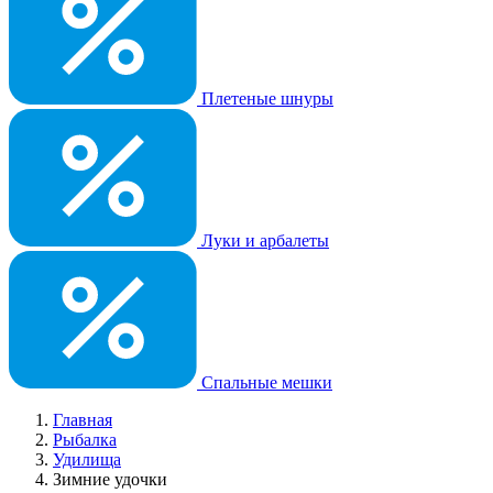
Плетеные шнуры
Луки и арбалеты
Спальные мешки
Главная
Рыбалка
Удилища
Зимние удочки