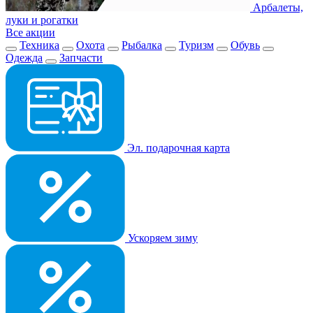
Арбалеты,
луки и рогатки
Все акции
Техника
Охота
Рыбалка
Туризм
Обувь
Одежда
Запчасти
Эл. подарочная карта
Ускоряем зиму