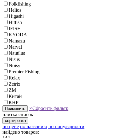
Folkfishing
Helios
Higashi
Hitfish
IFISH
KYODA
Namazu
Narval
Nautilus
Nisus
Noisy
Premier Fishing
Relax
Zetrix
ZM
Китай
КНР
×
Сбросить фильтр
Применить
плитка
список
сортировка
по цене
по названию
по популярности
найдено товаров:
144