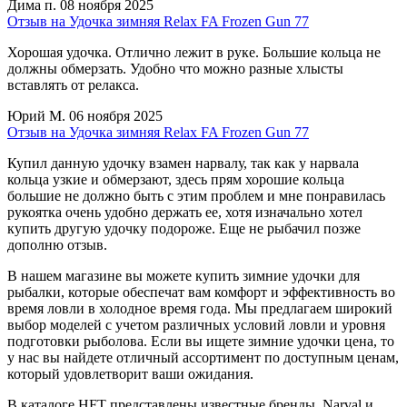
Дима п.
08 ноября 2025
Отзыв на Удочка зимняя Relax FA Frozen Gun 77
Хорошая удочка. Отлично лежит в руке. Большие кольца не
должны обмерзать. Удобно что можно разные хлысты
вставлять от релакса.
Юрий М.
06 ноября 2025
Отзыв на Удочка зимняя Relax FA Frozen Gun 77
Купил данную удочку взамен нарвалу, так как у нарвала
кольца узкие и обмерзают, здесь прям хорошие кольца
большие не должно быть с этим проблем и мне понравилась
рукоятка очень удобно держать ее, хотя изначально хотел
купить другую удочку подороже. Еще не рыбачил позже
дополню отзыв.
В нашем магазине вы можете купить зимние удочки для
рыбалки, которые обеспечат вам комфорт и эффективность во
время ловли в холодное время года. Мы предлагаем широкий
выбор моделей с учетом различных условий ловли и уровня
подготовки рыболова. Если вы ищете зимние удочки цена, то
у нас вы найдете отличный ассортимент по доступным ценам,
который удовлетворит ваши ожидания.
В каталоге
HFT
представлены известные бренды, Narval и