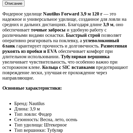
Описание
Фидерное удилище
Nautilus Forward 3,9 м 120 г
— это
надежное и универсальное удилище, созданное для ловли на
средних и дальних дистанциях. Благодаря длине
3,9 м
, оно
обеспечивает
точные забросы
и удобную работу с
различными видами оснастки.
Быстрый строй
позволяет
оперативно реагировать на поклевку, а
углеволоконный
бланк
гарантирует прочность и долговечность.
Разнесенная
рукоять из пробки и EVA
обеспечивает комфорт при
длительном использовании.
Тубулярная вершинка
увеличивает чувствительность, что особенно важно при
осторожном клеве.
Кольца с SIC вставками
предотвращают
повреждение лески, улучшая ее прохождение через
направляющие.
Основные характеристики:
Бренд: Nautilus
Длина: 3,9 м
Тип ловли: Фидер
Сезонность: Весна, лето, осень
Тип удилища: Штекерное
Тип вершинки: Тубуляр