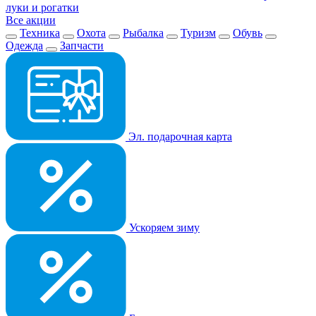
луки и рогатки
Все акции
Техника
Охота
Рыбалка
Туризм
Обувь
Одежда
Запчасти
Эл. подарочная карта
Ускоряем зиму