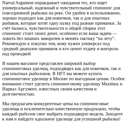
Narval Argument оправдывает ожидания тех, кто ищет
универсальный, надежный и чувствительный спиннинг для
повседневной рыбалки на реке. Он удобен в использовании,
хорошо подходит как для новичков, так и для опытных
рыбаков, которые хотят одну палку под разные приманки. За
счёт баланса, чувствительности и общей сборки этот
спиннинг стоит своих денег, особенно если ваша задача —
ловить без лишних заморочек и менять тактику “на лету”.
Рекомендую к покупке тем, кому нужен универсал под
средний диапазон приманок и кто ценит отдачу и контроль
над проводкой
В нашем магазине представлен широкий выбор
спиннинговых удилищ, подходящих как для новичков, так и
для опытных рыболовов. В
HFT
вы можете купить
спиннинговое удилище в Москве по выгодным ценам. Особое
внимание стоит уделить спиннинговому удилищу Maximux и
Нарвал Аргумент, известных своим качеством и
долговечностью.
Мы предлагаем конкурентные цены на спиннинговые
удилища и исключительно качественную продукцию, чтобы
каждый рыболов смог выбрать подходящую модель. Заходите
к нам и найдите идеальное удилище для успешной рыбалки!