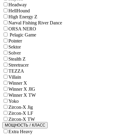
Headway
HellHound
High Energy Z
Narval Fishing River Dance
ORSA NERO
Pelagic Game
Pointer
Sektor
Solver
Stealth Z
Streetracer
TEZZA
Villain
Winner X
Winner X JIG
Winner X TW
Yoko
Zircon-X Jig
Zircon-X LF
Zircon-X TW
МОЩНОСТЬ / КЛАСС
Extra Heavy