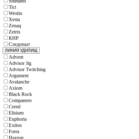
Shimano
Tict
Westin
Xesta
Zenaq
Zetrix
КНР
Следопыт
ЛИНИЯ УДИЛИЩ
Advent
Advisor Jig
Advisor Twitching
Argument
Avalanche
Axiom
Black Rock
Companero
Creed
Elisium
Euphoria
Exilon
Forra
Hayron