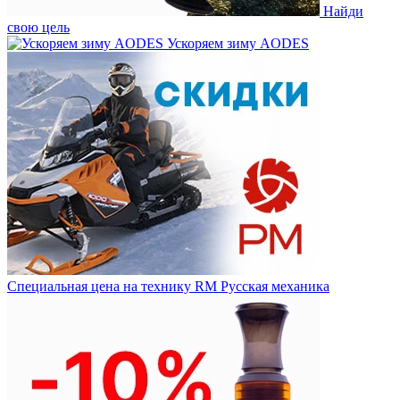
Найди
свою цель
Ускоряем зиму AODES
Специальная цена на технику RM Русская механика