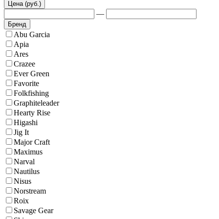
Цена (руб.)
—
Бренд
Abu Garcia
Apia
Ares
Crazee
Ever Green
Favorite
Folkfishing
Graphiteleader
Hearty Rise
Higashi
Jig It
Major Craft
Maximus
Narval
Nautilus
Nisus
Norstream
Roix
Savage Gear