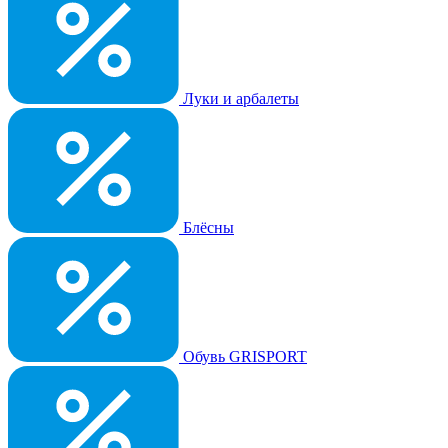
Луки и арбалеты
Блёсны
Обувь GRISPORT