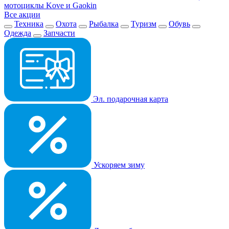
мотоциклы Kove и Gaokin
Все акции
Техника
Охота
Рыбалка
Туризм
Обувь
Одежда
Запчасти
Эл. подарочная карта
Ускоряем зиму