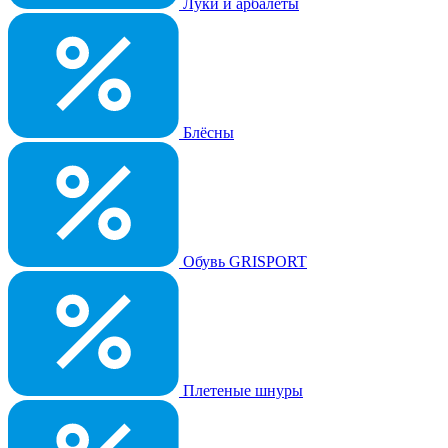
Луки и арбалеты
Блёсны
Обувь GRISPORT
Плетеные шнуры