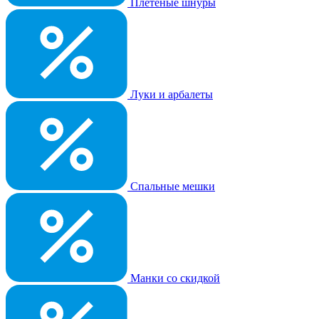
Плетеные шнуры
Луки и арбалеты
Спальные мешки
Манки со скидкой