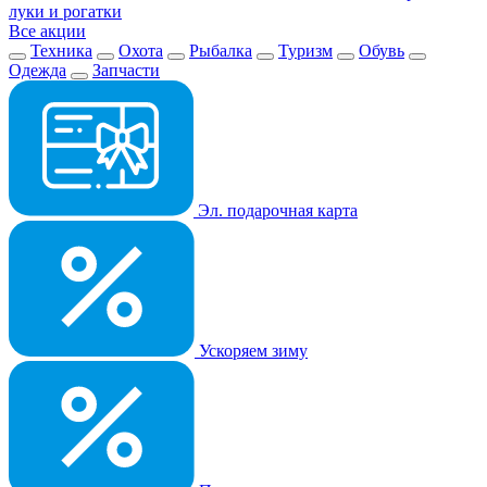
луки и рогатки
Все акции
Техника
Охота
Рыбалка
Туризм
Обувь
Одежда
Запчасти
Эл. подарочная карта
Ускоряем зиму