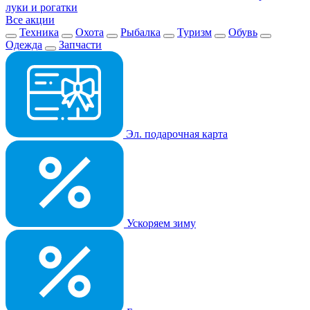
луки и рогатки
Все акции
Техника
Охота
Рыбалка
Туризм
Обувь
Одежда
Запчасти
Эл. подарочная карта
Ускоряем зиму