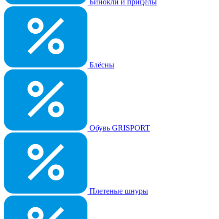
Бинокли и прицелы
Блёсны
Обувь GRISPORT
Плетеные шнуры