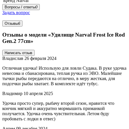
Бренд
Narval
Вопросы / ответы
0
Задать вопрос
Отзывы
6
Отзывы о модели «Удилище Narval Frost Ice Rod
Gen.2 77cm»
Написать отзыв
Владислав
26 февраля 2024
Отличная удочка! Использую для ловли Судака. В руке удочка
невесома и сбанасирована, теплая ручка из ЭВО. Малейшие
тычки рыбы передаются на отлично, в меру жесткая, для
подсечки рыбы хватает. В комплекте идёт тубус.
Владимир
10 апреля 2025
Удочка просто супер, рыбачу второй сезон, нравится что
кончик мягкий и аккуратно мормышить приманкой
получается. Удочка очень чувствительная. Летом буду
пробовать с лодки в отвес)
Артем
09 декабря 2024