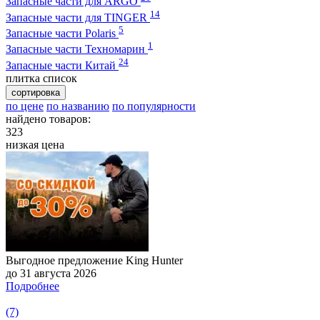
Запасные части для ARGO
14
Запасные части для TINGER
5
Запасные части Polaris
1
Запасные части Техномарин
24
Запасные части Китай
плитка
список
сортировка
по цене
по названию
по популярности
найдено товаров:
323
низкая цена
Выгодное предложение King Hunter
до 31 августа 2026
Подробнее
(7)