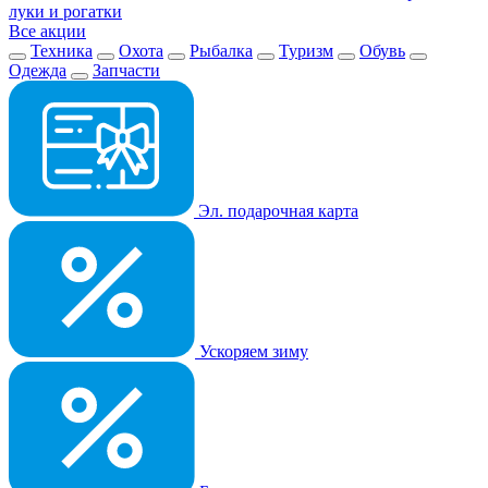
луки и рогатки
Все акции
Техника
Охота
Рыбалка
Туризм
Обувь
Одежда
Запчасти
Эл. подарочная карта
Ускоряем зиму