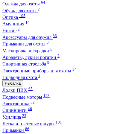
64
Одежда для охоты
2
Обувь для охоты
105
Оптика
14
Амуниция
32
Ножи
66
Аксессуары для оружия
5
Приманки для охоты
5
Маскировка и скрадки
7
Арбалеты, луки и рогатки
9
Спортивная стрельба
34
Электронные приборы для охоты
1
Подводная охота
Рыбалка
65
Лодки ПВХ
123
Подвесные моторы
32
Электроника
46
Спиннинги
23
Удилища
101
Леска и плетеные шнуры
86
Приманки