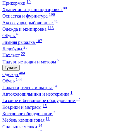
19
Прикормки
89
Хранение и транспортировка
196
Оснастка и фурнитура
41
Аксессуары рыболовные
113
Одежда и экипировка
41
Обувь
107
Зимняя рыбалка
25
Ледобуры
22
Нахлыст
7
Надувные лодки и моторы
Туризм
404
Одежда
144
Обувь
14
Палатки, тенты и шатры
1
Автохолодильники и изотермика
12
Газовое и бензиновое оборудование
15
Коврики и матрасы
7
Костровое оборудование
11
Мебель кемпинговая
14
Спальные мешки